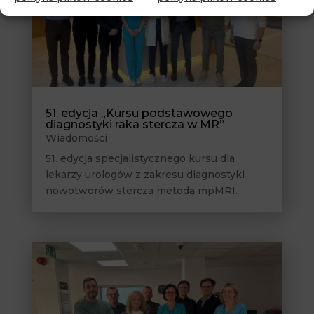
51. edycja „Kursu podstawowego
diagnostyki raka stercza w MR”
Wiadomości
51. edycja specjalistycznego kursu dla
lekarzy urologów z zakresu diagnostyki
nowotworów stercza metodą mpMRI.