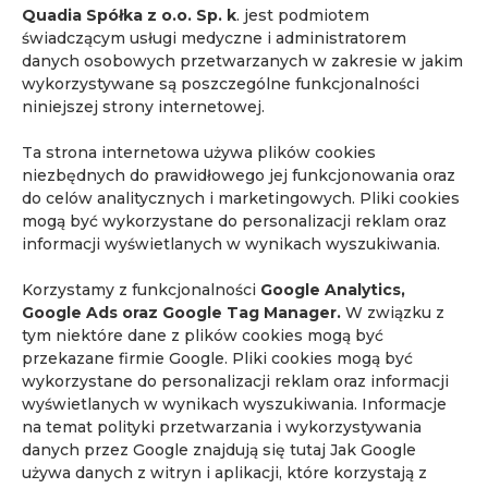
Quadia Spółka z o.o. Sp. k
. jest podmiotem
świadczącym usługi medyczne i administratorem
danych osobowych przetwarzanych w zakresie w jakim
wykorzystywane są poszczególne funkcjonalności
niniejszej strony internetowej.
Ta strona internetowa używa plików cookies
niezbędnych do prawidłowego jej funkcjonowania oraz
53. edycja „Kursu podstawowego
do celów analitycznych i marketingowych. Pliki cookies
diagnostyki raka stercza w MR”
mogą być wykorzystane do personalizacji reklam oraz
Wiadomości
informacji wyświetlanych w wynikach wyszukiwania.
53. edycja specjalistycznego kursu dla
lekarzy urologów z zakresu diagnostyki
Korzystamy z funkcjonalności
Google Analytics,
nowotworów stercza metodą mpMRI.
Google Ads oraz Google Tag Manager.
W związku z
tym niektóre dane z plików cookies mogą być
przekazane firmie Google. Pliki cookies mogą być
wykorzystane do personalizacji reklam oraz informacji
wyświetlanych w wynikach wyszukiwania. Informacje
na temat polityki przetwarzania i wykorzystywania
danych przez Google znajdują się tutaj
Jak Google
używa danych z witryn i aplikacji, które korzystają z