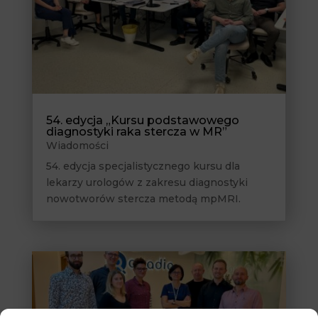
54. edycja „Kursu podstawowego
diagnostyki raka stercza w MR”
Wiadomości
54. edycja specjalistycznego kursu dla
lekarzy urologów z zakresu diagnostyki
nowotworów stercza metodą mpMRI.