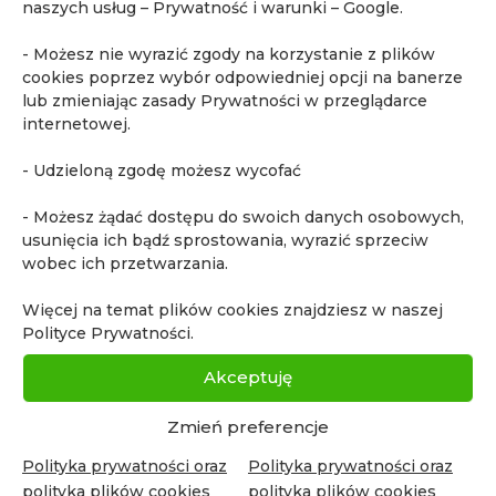
naszych usług – Prywatność i warunki – Google
.
- Możesz nie wyrazić zgody na korzystanie z plików
cookies poprzez wybór odpowiedniej opcji na banerze
lub zmieniając zasady Prywatności w przeglądarce
internetowej.
- Udzieloną zgodę możesz wycofać
52. edycja „Kursu podstawowego
diagnostyki raka stercza w MR”
- Możesz żądać dostępu do swoich danych osobowych,
Wiadomości
usunięcia ich bądź sprostowania, wyrazić sprzeciw
52. edycja specjalistycznego kursu dla
wobec ich przetwarzania.
lekarzy urologów z zakresu diagnostyki
nowotworów stercza metodą mpMRI.
Więcej na temat plików cookies znajdziesz w naszej
Polityce Prywatności.
Akceptuję
Zmień preferencje
Polityka prywatności oraz
Polityka prywatności oraz
polityka plików cookies
polityka plików cookies