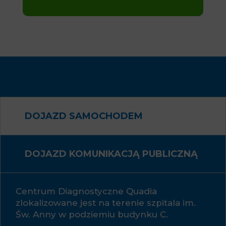
DOJAZD SAMOCHODEM
DOJAZD KOMUNIKACJĄ PUBLICZNĄ
Centrum Diagnostyczne Quadia
zlokalizowane jest na terenie szpitala im.
Św. Anny w podziemiu budynku C.