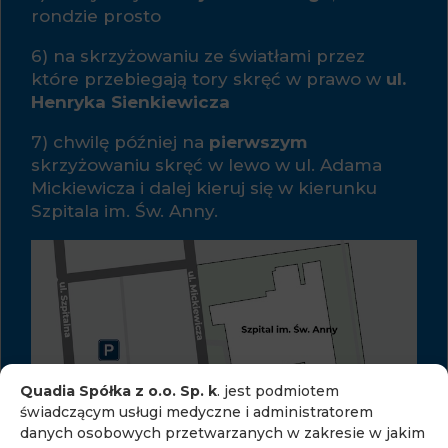
rondzie prosto
6) na skrzyżowaniu ze światłami przez
które przebiegają tory skręć w prawo w
ul.
Henryka Sienkiewicza
7) chwilę później na
pierwszym
skrzyżowaniu skręć w lewo w ul. Adama
Mickiewicza i dalej kieruj się w kierunku
Szpitala im. Św. Anny.
Quadia Spółka z o.o. Sp. k
. jest podmiotem
świadczącym usługi medyczne i administratorem
danych osobowych przetwarzanych w zakresie w jakim