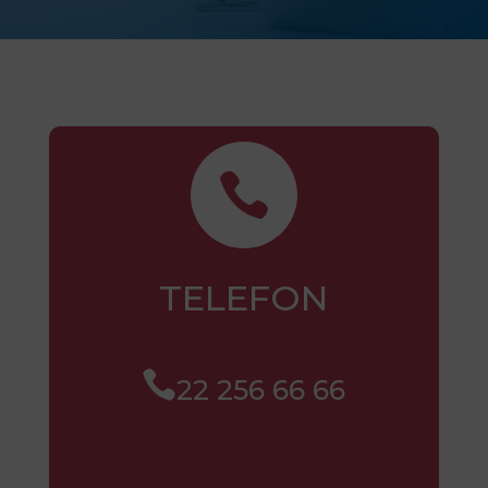

TELEFON

22 256 66 66