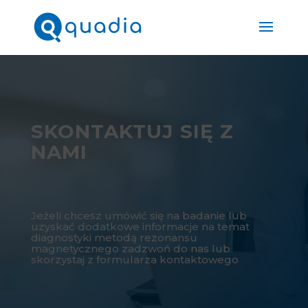
SKONTAKTUJ SIĘ Z
NAMI
Jeżeli chcesz umówić się na badanie lub
uzyskać dodatkowe informacje na temat
diagnostyki metodą rezonansu
magnetycznego zadzwoń do nas lub
skorzystaj z formularza kontaktowego