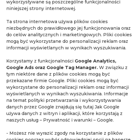
wykorzystywane są poszczególne funkcjonalności
niniejszej strony internetowej.
Ta strona internetowa używa plików cookies
niezbędnych do prawidłowego jej funkcjonowania oraz
do celów analitycznych i marketingowych. Pliki cookies
mogą być wykorzystane do personalizacji reklam oraz
informacji wyświetlanych w wynikach wyszukiwania.
Korzystamy z funkcjonalności
Google Analytics,
Google Ads oraz Google Tag Manager.
W związku z
NAJCZĘŚCIEJ
tym niektóre dane z plików cookies mogą być
przekazane firmie Google. Pliki cookies mogą być
wykorzystane do personalizacji reklam oraz informacji
ZADAWANE
wyświetlanych w wynikach wyszukiwania. Informacje
na temat polityki przetwarzania i wykorzystywania
PYTANIA
danych przez Google znajdują się tutaj
Jak Google
używa danych z witryn i aplikacji, które korzystają z
naszych usług – Prywatność i warunki – Google
.
- Możesz nie wyrazić zgody na korzystanie z plików
Przekazujemy naszą
cookies poprzez wybór odpowiedniej opcji na banerze