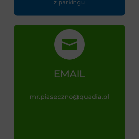
z parkingu

EMAIL
mr.piaseczno@quadia.pl