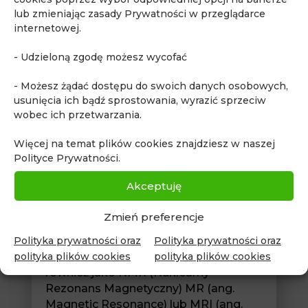
#wiedzę
pacjentom
lub zmieniając zasady Prywatności w przeglądarce
internetowej.
lekarzom i całemu
środowisku medycznemu.
- Udzieloną zgodę możesz wycofać
Dzielimy się
#wiedzą
, która
- Możesz żądać dostępu do swoich danych osobowych,
usunięcia ich bądź sprostowania, wyrazić sprzeciw
poprawia jakości naszego
wobec ich przetwarzania.
życia.
Więcej na temat plików cookies znajdziesz w naszej
Polityce Prywatności.
Akceptuję
Czym jest rezonans
Zmień preferencje
magnetyczny?
Polityka prywatności oraz
Polityka prywatności oraz
polityka plików cookies
polityka plików cookies
Rezonans Magnetyczny (RM) znany
również jako NMR (Nuklearny
Rezonans Magnetyczny) MR (ang.
Magnetic Resonance) lub MRI (ang.