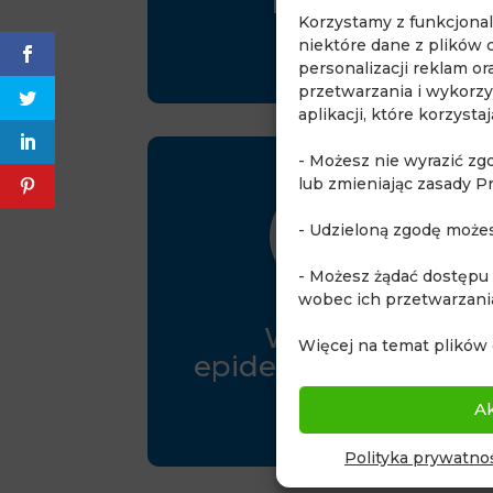
English
Korzystamy z funkcjona
niektóre dane z plików 
personalizacji reklam o
przetwarzania i wykorzy
aplikacji, które korzyst
- Możesz nie wyrazić zg
lub zmieniając zasady P

- Udzieloną zgodę może
- Możesz żądać dostępu
wobec ich przetwarzani
Wywiad
Więcej na temat plików 
epidemiologiczny
A
Polityka prywatnoś