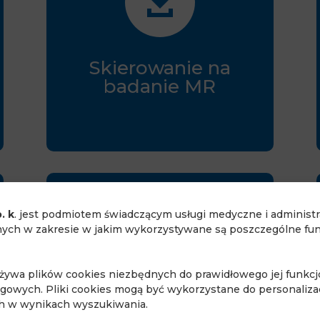

Skierowanie na
badanie MR
. k
. jest podmiotem świadczącym usługi medyczne i administ

ch w zakresie w jakim wykorzystywane są poszczególne funk
używa plików cookies niezbędnych do prawidłowego jej funkc
ngowych. Pliki cookies mogą być wykorzystane do personalizac
Przygotowanie do
ch w wynikach wyszukiwania.