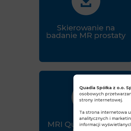

Skierowanie na
badanie MR prostaty
Quadia Spółka z o.o. Sp

osobowych przetwarzany
strony internetowej.
Ta strona internetowa 
analitycznych i marketi
MRI Questionnaire –
informacji wyświetlany