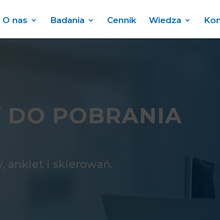
O nas
Badania
Cennik
Wiedza
Kon
 DO POBRANIA
 ankiet i skierowań.