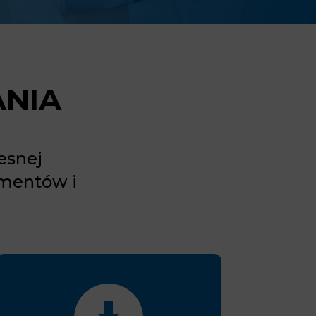
NIA
esnej
umentów i