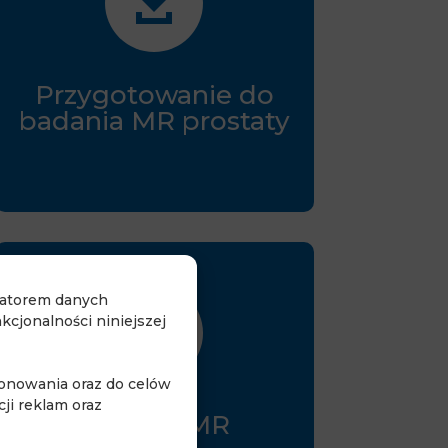

Przygotowanie do
badania MR prostaty
ratorem danych

cjonalności niniejszej
jonowania oraz do celów
ji reklam oraz
Ankieta MR