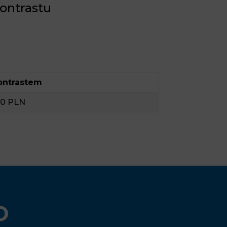
ontrastu
ontrastem
0 PLN
O