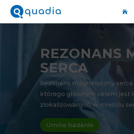

REZONANS 
SERCA
Rezonans magnetyczny serca 
którego głównym celem jest id
zlokalizowanych w mięśniu s
Umów badanie