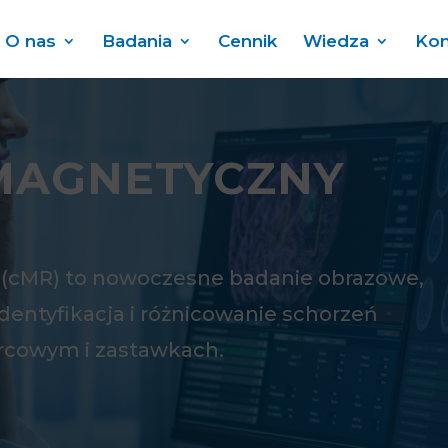
O nas
Badania
Cennik
Wiedza
Kon
MAGNETYCZNY
(cMR) to nowoczesne badanie obrazowe,
entyfikacja i różnicowanie schorzeń
ercowym i zastawkach.