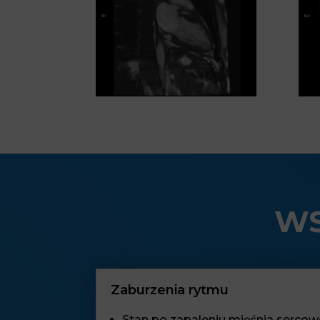
WS
Zaburzenia rytmu
Stan po zapaleniu mięśnia serco