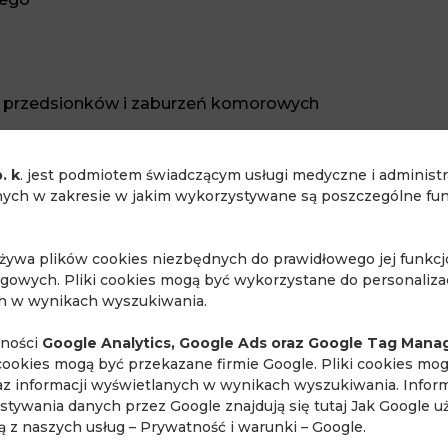
a przedsionków i zaburzeń komorowych
. k
. jest podmiotem świadczącym usługi medyczne i administ
ch w zakresie w jakim wykorzystywane są poszczególne funk
używa plików cookies niezbędnych do prawidłowego jej funkc
ngowych. Pliki cookies mogą być wykorzystane do personalizac
ch w wynikach wyszukiwania.
mięśnia sercowego
lności
Google Analytics, Google Ads oraz Google Tag Mana
cookies mogą być przekazane firmie Google. Pliki cookies mo
raz informacji wyświetlanych w wynikach wyszukiwania. Inform
stywania danych przez Google znajdują się tutaj
Jak Google u
ają z naszych usług – Prywatność i warunki – Google
.