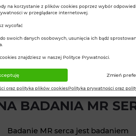
ody na korzystanie z plików cookies poprzez wybór odpowiedn
worowych mięśnia sercowego
rywatności w przeglądarce internetowej.
sz wycofać
 do swoich danych osobowych, usunięcia ich bądź sprostowani
i nabytych
a.
cookies znajdziesz w naszej Polityce Prywatności.
kceptuję
Zmień prefe
ci oraz polityka plików cookies
Polityka prywatności oraz poli
NA BADANIA MR SE
Badanie MR serca jest badaniem