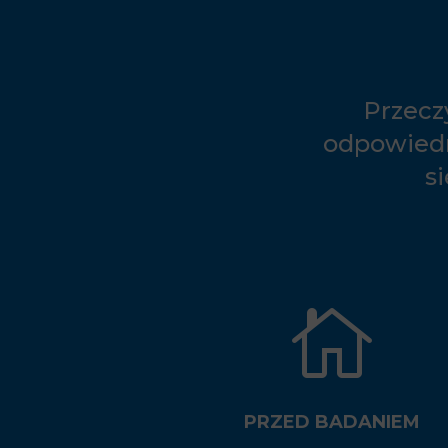
Przecz
odpowiedn
s

PRZED BADANIEM