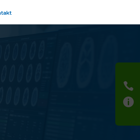
takt

