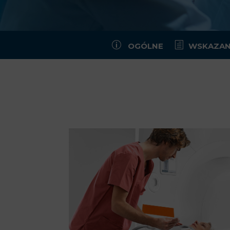
p
h
OGÓLNE
WSKAZAN