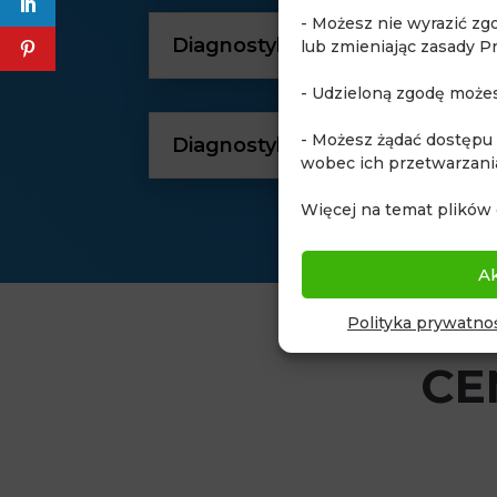
- Możesz nie wyrazić zg
Diagnostyka procesów nowot
lub zmieniając zasady P
- Udzieloną zgodę może
- Możesz żądać dostępu
Diagnostyka wad rozwojowych 
wobec ich przetwarzani
Więcej na temat plików 
A
Polityka prywatnoś
CE