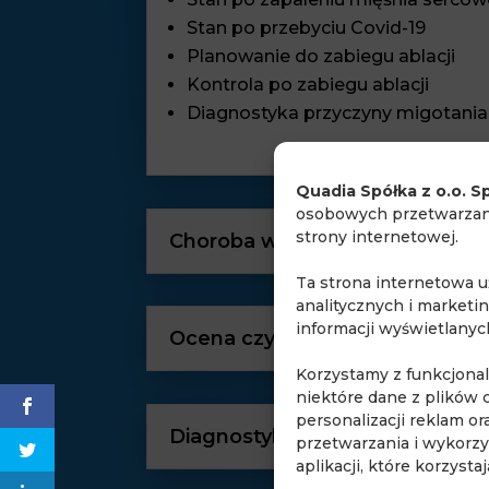
Stan po przebyciu Covid-19
Planowanie do zabiegu ablacji
Kontrola po zabiegu ablacji
Diagnostyka przyczyny migotani
Quadia Spółka z o.o. Sp
osobowych przetwarzany
strony internetowej.
Choroba wieńcowa
Ta strona internetowa 
analitycznych i marketi
informacji wyświetlany
Ocena czynności i żywotności 
Korzystamy z funkcjona
niektóre dane z plików 
personalizacji reklam o
Diagnostyka kardiomiopatii
przetwarzania i wykorzy
aplikacji, które korzyst