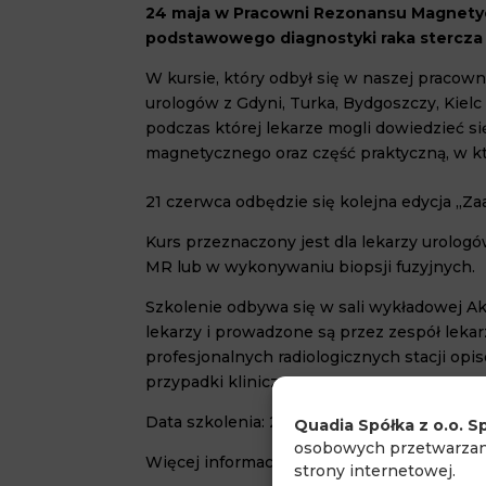
24 maja w Pracowni Rezonansu Magnetyc
podstawowego diagnostyki raka stercza
W kursie, który odbył się w naszej pracown
urologów z Gdyni, Turka, Bydgoszczy, Kiel
podczas której lekarze mogli dowiedzieć 
magnetycznego oraz część praktyczną, w kt
21 czerwca odbędzie się kolejna edycja „
Kurs przeznaczony jest dla lekarzy urolo
MR lub w wykonywaniu biopsji fuzyjnych.
Szkolenie odbywa się w sali wykładowej A
lekarzy i prowadzone są przez zespół lekar
profesjonalnych radiologicznych stacji o
przypadki kliniczne.
Data szkolenia: 21 czerwca
Quadia Spółka z o.o. Sp
osobowych przetwarzany
Więcej informacji o szkoleniu znajduje się 
strony internetowej.