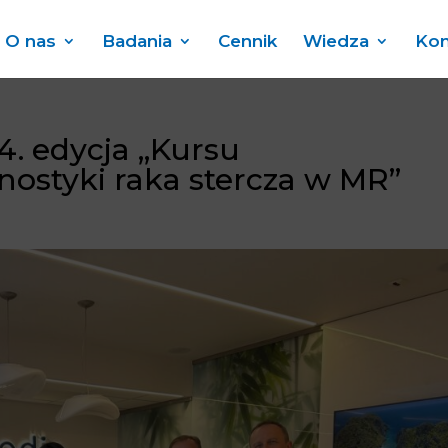
O nas
Badania
Cennik
Wiedza
Kon
4. edycja „Kursu
ostyki raka stercza w MR”