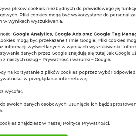
używa plików cookies niezbędnych do prawidłowego jej funkc
ngowych. Pliki cookies mogą być wykorzystane do personalizac
ch w wynikach wyszukiwania.
szkoleniu proszone są o rejestrację poprzez Akademię Siem
lności
Google Analytics, Google Ads oraz Google Tag Mana
cookies mogą być przekazane firmie Google. Pliki cookies mo
raz informacji wyświetlanych w wynikach wyszukiwania. Inform
stywania danych przez Google znajdują się tutaj
Jak Google u
ają z naszych usług – Prywatność i warunki – Google
.
ody na korzystanie z plików cookies poprzez wybór odpowiedn
rywatności w przeglądarce internetowej.
sz wycofać
 do swoich danych osobowych, usunięcia ich bądź sprostowani
a.
cookies znajdziesz w naszej Polityce Prywatności.