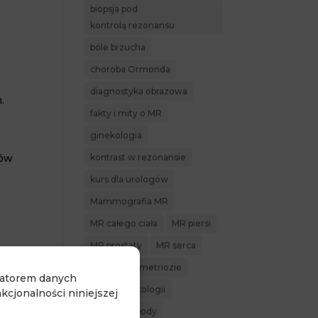
biopsja pod
kontrolą rezonansu
bóle brzucha
choroba Ormonda
diagnostyka obrazowa
.
fakty i mity o MR
ginekologia
zów
kontrast w rezonansie
kurs dla urologów
Mammografia MR
MR całego ciała
MR piersi
MR prostaty
MR serca
MR w endometriozie
ratorem danych
MR w ginekologii
cjonalności niniejszej
MR whole body