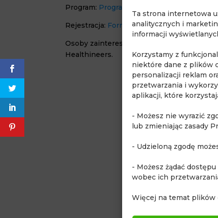
Program:
Program kursu
Ta strona internetowa 
analitycznych i marketi
Rejestracja:
Formularz rejestracyjny
informacji wyświetlany
Osoby zainteresowane wzięciem udziału w 
Korzystamy z funkcjona
Healthineers.
niektóre dane z plików 
personalizacji reklam o
przetwarzania i wykorzy
aplikacji, które korzyst
- Możesz nie wyrazić zg
lub zmieniając zasady P
- Udzieloną zgodę może
- Możesz żądać dostępu
wobec ich przetwarzani
Więcej na temat plików 