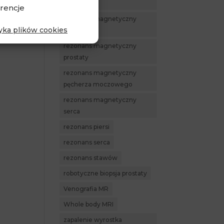
Piaseczno
rencje
rezonans magnetyczny
tyka plików cookies
piersi
rezonans magnetyczny
prostaty
rezonans magnetyczny
pęcherza moczowego
rezonans magnetyczny
serca
rezonans piersi
rezonans serca
rezonans stawów
robotyczne biopsja prostaty
Venografia MR
Whole body MRI
zapalenie wyrostka