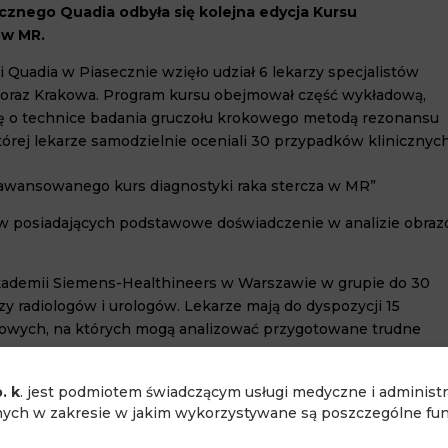
znego Quadia odbyła się kolejna edycja Kursu
 w MR.
i Quadia w Piasecznie wzięło udział 6 lekarzy specjalistów
c oraz Krakowa. Program kursu obejmował część wykładową,
się o technice badania gruczołu krokowego metodą rezonansu
órej lekarze samodzielnie oceniali 30 przypadków klinicznych
Zaawansowanego kurs diagnostyki raka stercza w MR”
gów posiadających podstawowe doświadczenie w analizie obra
kademii Siemens-Healthineers w Warszawie w grupie do 30
zy radiologów i urologów. Lekarze mają do dyspozycji 15
pisowych, na których mogą analizować przygotowane trudne
. k
. jest podmiotem świadczącym usługi medyczne i administ
ch w zakresie w jakim wykorzystywane są poszczególne funk
pod linkiem: