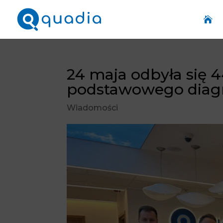

24 maja odbyła się 4
podstawowego diagn
Wiadomości