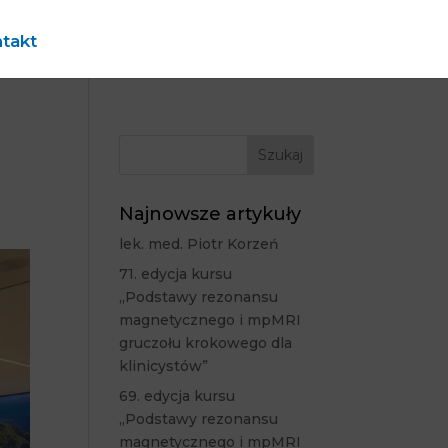
takt
Najnowsze artykuły
lek. med. Piotr Korzeń
71. edycja kursu
„Podstawy rezonansu
magnetycznego i mpMRI
gruczołu krokowego dla
klinicystów”
69. edycja kursu
„Podstawy rezonansu
magnetycznego i mpMRI