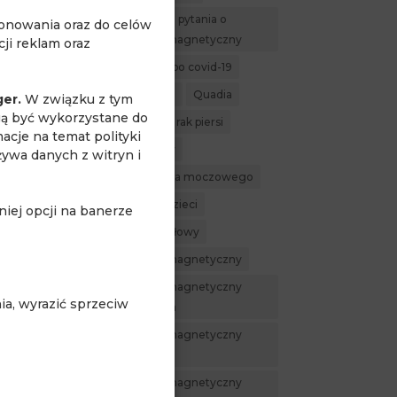
najczęstsze pytania o
jonowania oraz do celów
rezonans magnetyczny
ji reklam oraz
powikłania po covid-19
ens
profilaktyka
Quadia
ger.
W związku z tym
gą być wykorzystane do
rak nerki
rak piersi
acje na temat polityki
rak prostaty
żywa danych z witryn i
rak pęcherza moczowego
rezonans dzieci
iej opcji na banerze
rezonans głowy
rezonans magnetyczny
rezonans magnetyczny
a, wyrazić sprzeciw
całego ciała
rezonans magnetyczny
nerek
rezonans magnetyczny