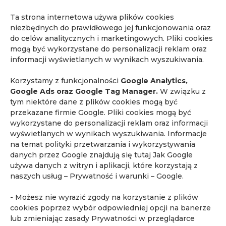
[1]
https://teoriaelektryki.pl/jak-silny-moze-byc-
Ta strona internetowa używa plików cookies
magnes/
niezbędnych do prawidłowego jej funkcjonowania oraz
[2] mrisafety.com
do celów analitycznych i marketingowych. Pliki cookies
mogą być wykorzystane do personalizacji reklam oraz
Jeżeli potrzebujesz badania rezonansu
informacji wyświetlanych w wynikach wyszukiwania.
magnetycznego
skontaktuj się z nami
lub
zadzwoń pod jeden z poniższych numerów:
22
Korzystamy z funkcjonalności
Google Analytics,
526 66 66, 510 095 889, 505 122 580
.
Google Ads oraz Google Tag Manager.
W związku z
tym niektóre dane z plików cookies mogą być
przekazane firmie Google. Pliki cookies mogą być
wykorzystane do personalizacji reklam oraz informacji
wyświetlanych w wynikach wyszukiwania. Informacje
na temat polityki przetwarzania i wykorzystywania
danych przez Google znajdują się tutaj
Jak Google
używa danych z witryn i aplikacji, które korzystają z
naszych usług – Prywatność i warunki – Google
.
- Możesz nie wyrazić zgody na korzystanie z plików
cookies poprzez wybór odpowiedniej opcji na banerze
Najnowsze artykuły
lub zmieniając zasady Prywatności w przeglądarce
Przypadek 25. Badanie WB-MRI wykazało