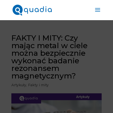
FAKTY I MITY: Czy
mając metal w ciele
można bezpiecznie
wykonać badanie
rezonansem
magnetycznym?
Artykuły
,
Fakty i mity