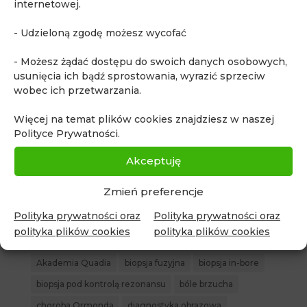
internetowej.
zmianę w kącie mostowo-móżdżkowym podczas
oceny zaawansowania raka gruczołu krokowego
- Udzieloną zgodę możesz wycofać
Przypadek 24. Profilaktyczne badanie WB-MRI
- Możesz żądać dostępu do swoich danych osobowych,
ujawniło podejrzane zmiany w prostacie i jądrze
usunięcia ich bądź sprostowania, wyrazić sprzeciw
u bezobjawowego pacjenta
wobec ich przetwarzania.
Przypadek 23. Rak prostaty i nieoczekiwane
wykrycie podejrzanej zmiany jelita grubego w
Więcej na temat plików cookies znajdziesz w naszej
badaniu WB-MRI
Polityce Prywatności.
lek. med. Piotr Korzeń
Akceptuję
71. edycja kursu „Podstawy rezonansu
magnetycznego i mpMRI gruczołu krokowego
Zmień preferencje
dla klinicystów”
Polityka prywatności oraz
Polityka prywatności oraz
polityka plików cookies
polityka plików cookies
Tagi
Akademia Quadia
biopsja fuzyjna
biopsja in-bore
biopsja pod kontrolą rezonansu
bóle brzucha
choroba Ormonda
diagnostyka obrazowa