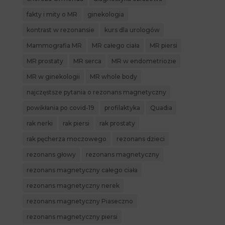
fakty i mity o MR
ginekologia
kontrast w rezonansie
kurs dla urologów
Mammografia MR
MR całego ciała
MR piersi
MR prostaty
MR serca
MR w endometriozie
MR w ginekologii
MR whole body
najczęstsze pytania o rezonans magnetyczny
powikłania po covid-19
profilaktyka
Quadia
rak nerki
rak piersi
rak prostaty
rak pęcherza moczowego
rezonans dzieci
rezonans głowy
rezonans magnetyczny
rezonans magnetyczny całego ciała
rezonans magnetyczny nerek
rezonans magnetyczny Piaseczno
rezonans magnetyczny piersi