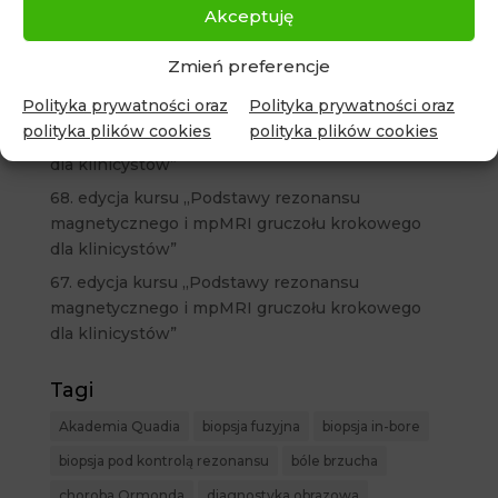
Akceptuję
71. edycja kursu „Podstawy rezonansu
magnetycznego i mpMRI gruczołu krokowego
Zmień preferencje
dla klinicystów”
Polityka prywatności oraz
Polityka prywatności oraz
69. edycja kursu „Podstawy rezonansu
polityka plików cookies
polityka plików cookies
magnetycznego i mpMRI gruczołu krokowego
dla klinicystów”
68. edycja kursu „Podstawy rezonansu
magnetycznego i mpMRI gruczołu krokowego
dla klinicystów”
67. edycja kursu „Podstawy rezonansu
magnetycznego i mpMRI gruczołu krokowego
dla klinicystów”
Tagi
Akademia Quadia
biopsja fuzyjna
biopsja in-bore
biopsja pod kontrolą rezonansu
bóle brzucha
choroba Ormonda
diagnostyka obrazowa