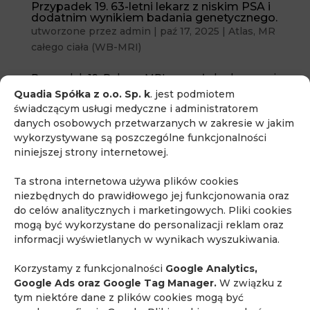
Przypadek 19. 63-letni lekarz z niskim PSA i
dodatnim wynikiem badania genetycznego.
utworzone przez
admin
|
paź 17, 2025
|
Atlas
,
MR
całego ciała (WB-MRI)
Przypadek 19. Rola mpMRI gruczołu krokowego i
badań genetycznych we wczesnym wykrywaniu
Quadia Spółka z o.o. Sp. k
. jest podmiotem
świadczącym usługi medyczne i administratorem
i leczeniu raka prostaty.: studium przypadku 40-
danych osobowych przetwarzanych w zakresie w jakim
letniego pacjenta
wykorzystywane są poszczególne funkcjonalności
niniejszej strony internetowej.
Ta strona internetowa używa plików cookies
niezbędnych do prawidłowego jej funkcjonowania oraz
do celów analitycznych i marketingowych. Pliki cookies
mogą być wykorzystane do personalizacji reklam oraz
informacji wyświetlanych w wynikach wyszukiwania.
Korzystamy z funkcjonalności
Google Analytics,
Google Ads oraz Google Tag Manager.
W związku z
tym niektóre dane z plików cookies mogą być