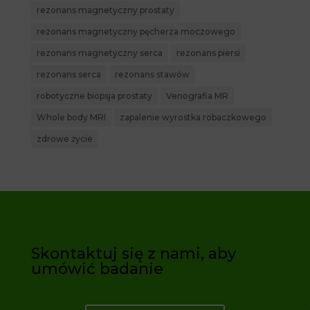
rezonans magnetyczny prostaty
rezonans magnetyczny pęcherza moczowego
rezonans magnetyczny serca
rezonans piersi
rezonans serca
rezonans stawów
robotyczne biopsja prostaty
Venografia MR
Whole body MRI
zapalenie wyrostka robaczkowego
zdrowe życie
Skontaktuj się z nami, aby
umówić badanie