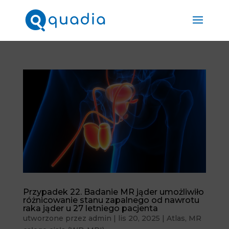
Przypadek 22. Badanie MR jąder umożliwiło
różnicowanie stanu zapalnego od nawrotu
raka jąder u 27 letniego pacjenta
utworzone przez
admin
|
lis 20, 2025
|
Atlas
,
MR