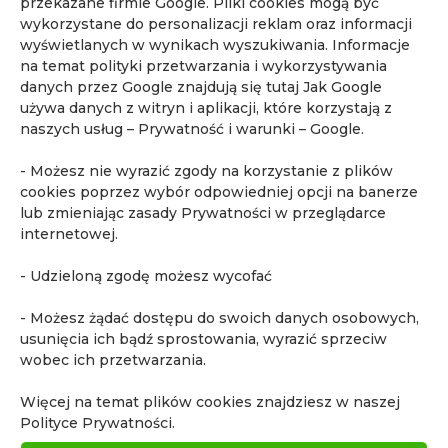
przekazane firmie Google. Pliki cookies mogą być
wykorzystane do personalizacji reklam oraz informacji
wyświetlanych w wynikach wyszukiwania. Informacje
na temat polityki przetwarzania i wykorzystywania
danych przez Google znajdują się tutaj
Jak Google
Przypadek 18. Monitorowanie w WB-MRI
używa danych z witryn i aplikacji, które korzystają z
odpowiedzi na leczenie zaawansowanego
raka piersi.
naszych usług – Prywatność i warunki – Google
.
utworzone przez
admin
|
sie 8, 2025
|
Atlas
,
MR
całego ciała (WB-MRI)
- Możesz nie wyrazić zgody na korzystanie z plików
cookies poprzez wybór odpowiedniej opcji na banerze
Przypadek 18. Monitorowanie w WB-MRI
lub zmieniając zasady Prywatności w przeglądarce
internetowej.
odpowiedzi na leczenie zaawansowanego raka
piersi.
- Udzieloną zgodę możesz wycofać
- Możesz żądać dostępu do swoich danych osobowych,
« Starsze wpisy
usunięcia ich bądź sprostowania, wyrazić sprzeciw
wobec ich przetwarzania.
Więcej na temat plików cookies znajdziesz w naszej
Najnowsze artykuły
Polityce Prywatności.
lek. med. Piotr Korzeń