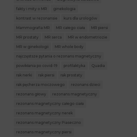
fakty i mity o MR
ginekologia
kontrast w rezonansie
kurs dla urologów
Mammografia MR
MR całego ciała
MR piersi
MR prostaty
MR serca
MR w endometriozie
MR w ginekologii
MR whole body
najczęstsze pytania o rezonans magnetyczny
powikłania po covid-19
profilaktyka
Quadia
rak nerki
rak piersi
rak prostaty
rak pęcherza moczowego
rezonans dzieci
rezonans głowy
rezonans magnetyczny
rezonans magnetyczny całego ciała
rezonans magnetyczny nerek
rezonans magnetyczny Piaseczno
rezonans magnetyczny piersi