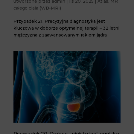
utworzone przez
admin
|
lis 20, 2025
|
Atlas
,
MR
całego ciała (WB-MRI)
Przypadek 21. Precyzyjna diagnostyka jest
kluczowa w doborze optymalnej terapii – 32 letni
mężczyzna z zaawansowanym rakiem jądra
Przypadek 20. Drobne, „nieistotne” ognisko