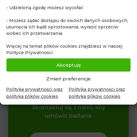
- Udzieloną zgodę możesz wycofać
rezonans magnetyczny serca
rezonans piersi
rezonans serca
rezonans stawów
- Możesz żądać dostępu do swoich danych osobowych,
usunięcia ich bądź sprostowania, wyrazić sprzeciw
robotyczne biopsja prostaty
Venografia MR
wobec ich przetwarzania.
Whole body MRI
zapalenie wyrostka robaczkowego
Więcej na temat plików cookies znajdziesz w naszej
zdrowe życie
Polityce Prywatności.
Akceptuję
Zmień preferencje
Polityka prywatności oraz
Polityka prywatności oraz
polityka plików cookies
polityka plików cookies
Skontaktuj się z nami, aby
umówić badanie