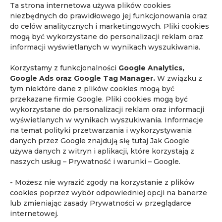
Ta strona internetowa używa plików cookies
kontrast w rezonansie
kurs dla urologów
niezbędnych do prawidłowego jej funkcjonowania oraz
Mammografia MR
MR całego ciała
MR piersi
do celów analitycznych i marketingowych. Pliki cookies
mogą być wykorzystane do personalizacji reklam oraz
MR prostaty
MR serca
MR w endometriozie
informacji wyświetlanych w wynikach wyszukiwania.
MR w ginekologii
MR whole body
Korzystamy z funkcjonalności
Google Analytics,
najczęstsze pytania o rezonans magnetyczny
Google Ads oraz Google Tag Manager.
W związku z
powikłania po covid-19
profilaktyka
Quadia
tym niektóre dane z plików cookies mogą być
przekazane firmie Google. Pliki cookies mogą być
rak nerki
rak piersi
rak prostaty
wykorzystane do personalizacji reklam oraz informacji
rak pęcherza moczowego
rezonans dzieci
wyświetlanych w wynikach wyszukiwania. Informacje
rezonans głowy
rezonans magnetyczny
na temat polityki przetwarzania i wykorzystywania
danych przez Google znajdują się tutaj
Jak Google
rezonans magnetyczny całego ciała
używa danych z witryn i aplikacji, które korzystają z
rezonans magnetyczny nerek
naszych usług – Prywatność i warunki – Google
.
rezonans magnetyczny Piaseczno
- Możesz nie wyrazić zgody na korzystanie z plików
rezonans magnetyczny piersi
cookies poprzez wybór odpowiedniej opcji na banerze
lub zmieniając zasady Prywatności w przeglądarce
rezonans magnetyczny prostaty
internetowej.
rezonans magnetyczny pęcherza moczowego