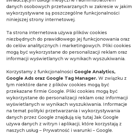
świadczącym usługi medyczne i administratorem
danych osobowych przetwarzanych w zakresie w jakim
wykorzystywane są poszczególne funkcjonalności
niniejszej strony internetowej.
Ta strona internetowa używa plików cookies
Najnowsze artykuły
niezbędnych do prawidłowego jej funkcjonowania oraz
lek. med. Piotr Korzeń
do celów analitycznych i marketingowych. Pliki cookies
mogą być wykorzystane do personalizacji reklam oraz
71. edycja kursu „Podstawy rezonansu
informacji wyświetlanych w wynikach wyszukiwania.
magnetycznego i mpMRI gruczołu krokowego
dla klinicystów”
Korzystamy z funkcjonalności
Google Analytics,
69. edycja kursu „Podstawy rezonansu
Google Ads oraz Google Tag Manager.
W związku z
magnetycznego i mpMRI gruczołu krokowego
tym niektóre dane z plików cookies mogą być
dla klinicystów”
przekazane firmie Google. Pliki cookies mogą być
wykorzystane do personalizacji reklam oraz informacji
68. edycja kursu „Podstawy rezonansu
wyświetlanych w wynikach wyszukiwania. Informacje
magnetycznego i mpMRI gruczołu krokowego
na temat polityki przetwarzania i wykorzystywania
dla klinicystów”
danych przez Google znajdują się tutaj
Jak Google
67. edycja kursu „Podstawy rezonansu
używa danych z witryn i aplikacji, które korzystają z
magnetycznego i mpMRI gruczołu krokowego
naszych usług – Prywatność i warunki – Google
.
dla klinicystów”