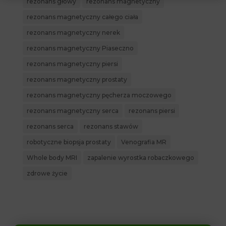
rezonans głowy
rezonans magnetyczny
rezonans magnetyczny całego ciała
rezonans magnetyczny nerek
rezonans magnetyczny Piaseczno
rezonans magnetyczny piersi
rezonans magnetyczny prostaty
rezonans magnetyczny pęcherza moczowego
rezonans magnetyczny serca
rezonans piersi
rezonans serca
rezonans stawów
robotyczne biopsja prostaty
Venografia MR
Whole body MRI
zapalenie wyrostka robaczkowego
zdrowe życie