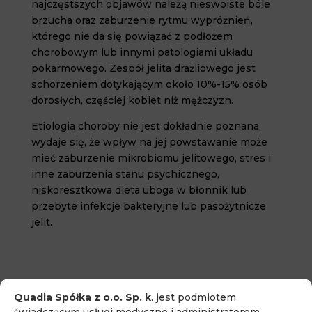
najczęstszych objawów należą nieswoiste bóle
brzucha oraz zaburzenie rytmu wypróżnień,
którego nie da się powiązać z podłożem
chorobowym lub innymi patologiami układu
pokarmowego. Zespół jelita drażliowego jest
schorzeniem dotykającym około 10%-15% osób
dorosłych, częściej kobiet niż mężczyzn.
Etiologia choroby nie jest dokładnie poznana,
wydaje się, że wpływ na jej powstawanie może
mieć zaburzenie mikrobiomu jelitowego, stres i
inne zaburzenia stanu psychicznego,
niskoresztkowa dieta uboga w błonnik lub
przebyte infekcje bakteryjne lub pasożytnicze
jelit.
Quadia Spółka z o.o. Sp. k
. jest podmiotem