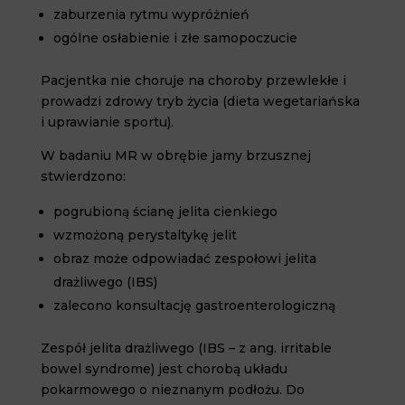
zaburzenia rytmu wypróżnień
ogólne osłabienie i złe samopoczucie
Pacjentka nie choruje na choroby przewlekłe i
prowadzi zdrowy tryb życia (dieta wegetariańska
i uprawianie sportu).
W badaniu MR w obrębie jamy brzusznej
stwierdzono:
pogrubioną ścianę jelita cienkiego
wzmożoną perystaltykę jelit
obraz może odpowiadać zespołowi jelita
drażliwego (IBS)
zalecono konsultację gastroenterologiczną
Zespół jelita drażliwego (IBS – z ang. irritable
bowel syndrome) jest chorobą układu
pokarmowego o nieznanym podłożu. Do