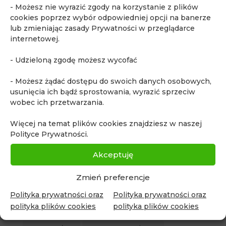
- Możesz nie wyrazić zgody na korzystanie z plików
cookies poprzez wybór odpowiedniej opcji na banerze
Tagi
lub zmieniając zasady Prywatności w przeglądarce
internetowej.
Akademia Quadia
biopsja fuzyjna
biopsja in-bore
biopsja pod kontrolą rezonansu
bóle brzucha
- Udzieloną zgodę możesz wycofać
choroba Ormonda
diagnostyka obrazowa
- Możesz żądać dostępu do swoich danych osobowych,
fakty i mity o MR
ginekologia
usunięcia ich bądź sprostowania, wyrazić sprzeciw
wobec ich przetwarzania.
kontrast w rezonansie
kurs dla urologów
Mammografia MR
MR całego ciała
MR piersi
Więcej na temat plików cookies znajdziesz w naszej
MR prostaty
MR serca
MR w endometriozie
Polityce Prywatności.
MR w ginekologii
MR whole body
Akceptuję
najczęstsze pytania o rezonans magnetyczny
Zmień preferencje
powikłania po covid-19
profilaktyka
Quadia
Polityka prywatności oraz
Polityka prywatności oraz
rak nerki
rak piersi
rak prostaty
polityka plików cookies
polityka plików cookies
rak pęcherza moczowego
rezonans dzieci