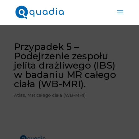
Przypadek 5 –
Podejrzenie zespołu
jelita drażliwego (IBS)
w badaniu MR całego
ciała (WB-MRI).
Atlas
,
MR całego ciała (WB-MRI)