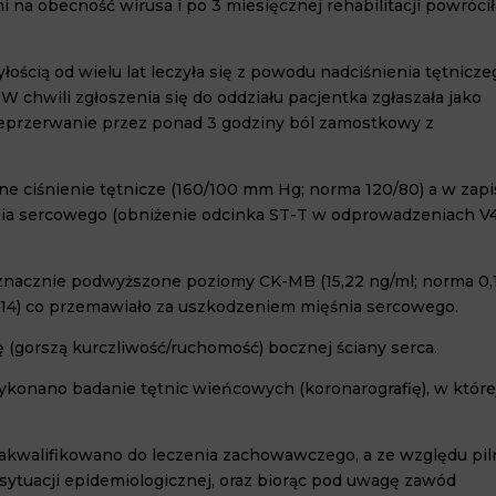
 na obecność wirusa i po 3 miesięcznej rehabilitacji powrócił
yłością od wielu lat leczyła się z powodu nadciśnienia tętnicz
 chwili zgłoszenia się do oddziału pacjentka zgłaszała jako
nieprzerwanie przez ponad 3 godziny ból zamostkowy z
 ciśnienie tętnicze (160/100 mm Hg; norma 120/80) a w zapi
ia sercowego (obniżenie odcinka ST-T w odprowadzeniach V
acznie podwyższone poziomy CK-MB (15,22 ng/ml; norma 0,
0,014) co przemawiało za uszkodzeniem mięśnia sercowego.
gorszą kurczliwość/ruchomość) bocznej ściany serca.
konano badanie tętnic wieńcowych (koronarografię), w które
zakwalifikowano do leczenia zachowawczego, a ze względu pil
ytuacji epidemiologicznej, oraz biorąc pod uwagę zawód