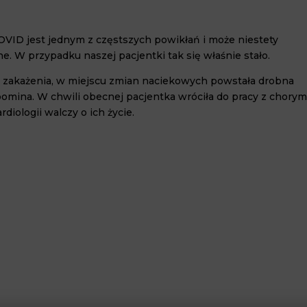
OVID jest jednym z częstszych powikłań i może niestety
e. W przypadku naszej pacjentki tak się właśnie stało.
zakażenia, w miejscu zmian naciekowych powstała drobna
ypomina. W chwili obecnej pacjentka wróciła do pracy z chorymi
diologii walczy o ich życie.