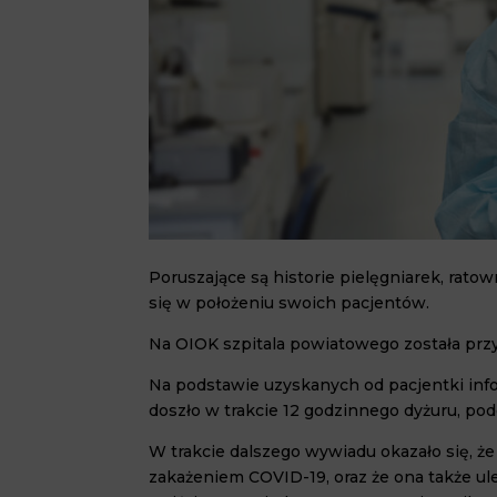
Poruszające są historie pielęgniarek, ratown
się w położeniu swoich pacjentów.
Na OIOK szpitala powiatowego została przyw
Na podstawie uzyskanych od pacjentki infor
doszło w trakcie 12 godzinnego dyżuru, p
W trakcie dalszego wywiadu okazało się, że
zakażeniem COVID-19, oraz że ona także ul