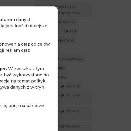
najczęstsze pytania o
rezonans magnetyczny
ratorem danych
niem
powikłania po covid-19
cjonalności niniejszej
profilaktyka
Quadia
rak nerki
rak piersi
jonowania oraz do celów
rak prostaty
ji reklam oraz
rak pęcherza moczowego
rezonans dzieci
ger.
W związku z tym
gą być wykorzystane do
rezonans głowy
acje na temat polityki
rezonans magnetyczny
żywa danych z witryn i
rezonans magnetyczny
całego ciała
iej opcji na banerze
rezonans magnetyczny
nerek
rezonans magnetyczny