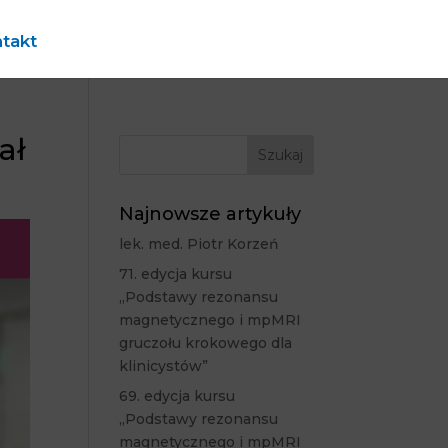
takt
ał
Najnowsze artykuły
lek. med. Piotr Korzeń
71. edycja kursu
„Podstawy rezonansu
magnetycznego i mpMRI
gruczołu krokowego dla
klinicystów”
69. edycja kursu
„Podstawy rezonansu
magnetycznego i mpMRI