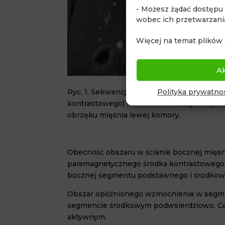
- Możesz żądać dostępu
wobec ich przetwarzani
Więcej na temat plików 
A
Polityka prywatnoś
Ryc. 1. Sekwencja DE (opóźnionego wzmoc
kontrastowego) – strzałka wskazuje miejsc
obrzęku mięśnia lewej komory.
Obecność obszaru w ścianie bocznej mięs
paramagnetycznego środka kontrastowego
bocznej segmentu podstawnego i środkoweg
Obszar opóźnionego wzmocnienia w segme
segmencie środkowym podwsierdziowo. Cał
aktywnym.