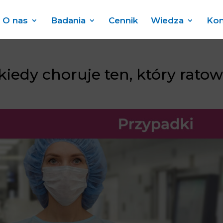
O nas
Badania
Cennik
Wiedza
Kon
kiedy choruje ten, który ratow