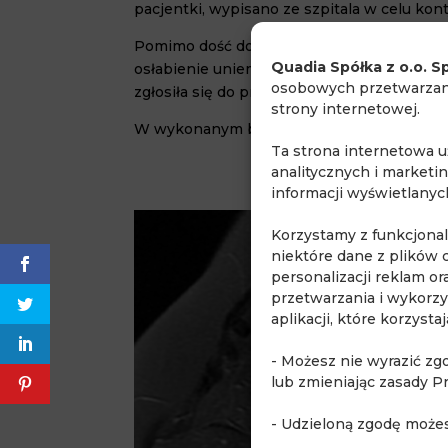
pacjentki, wypisano ze szpitala w celu k
Pomimo dość dobrego stanu ogólnego, ze w
Quadia Spółka z o.o. Sp
osłabienie uniemożliwiające powrót do prac
osobowych przetwarzany
zgłosiła się do pracowni MR Quadia w Piase
strony internetowej.
W wykonanym badaniu MR serca stwierdz
Ta strona internetowa 
analitycznych i marketi
informacji wyświetlany
Korzystamy z funkcjona
niektóre dane z plików 
personalizacji reklam o
przetwarzania i wykorzy
aplikacji, które korzyst
- Możesz nie wyrazić zg
lub zmieniając zasady P
- Udzieloną zgodę może