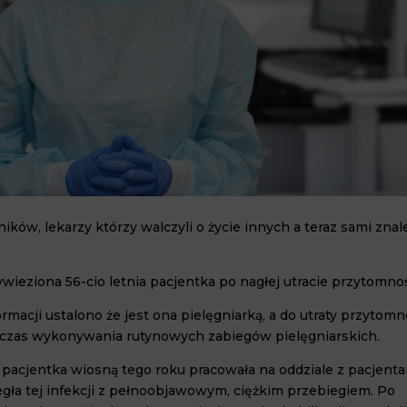
ików, lekarzy którzy walczyli o życie innych a teraz sami znale
ieziona 56-cio letnia pacjentka po nagłej utracie przytomnoś
macji ustalono że jest ona pielęgniarką, a do utraty przytomn
odczas wykonywania rutynowych zabiegów pielęgniarskich.
 pacjentka wiosną tego roku pracowała na oddziale z pacjenta
egła tej infekcji z pełnoobjawowym, ciężkim przebiegiem. Po