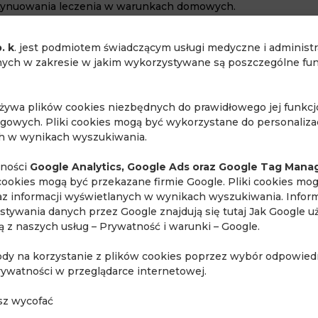
ontynuowania leczenia w warunkach domowych.
zględu na utrzymujące się duszność, męczliwość i ogólne
. k
. jest podmiotem świadczącym usługi medyczne i administ
y, pacjentka w celu kontynuacji diagnostyki zgodnie z zalece
ch w zakresie w jakim wykorzystywane są poszczególne funk
cznie.
ono:
używa plików cookies niezbędnych do prawidłowego jej funkc
ngowych. Pliki cookies mogą być wykorzystane do personalizac
ch w wynikach wyszukiwania.
lności
Google Analytics, Google Ads oraz Google Tag Mana
cookies mogą być przekazane firmie Google. Pliki cookies mo
raz informacji wyświetlanych w wynikach wyszukiwania. Inform
stywania danych przez Google znajdują się tutaj
Jak Google u
ają z naszych usług – Prywatność i warunki – Google
.
ody na korzystanie z plików cookies poprzez wybór odpowiedn
rywatności w przeglądarce internetowej.
sz wycofać