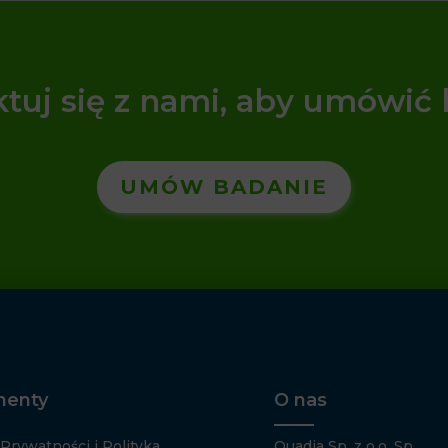
tuj się z nami, aby umówić
UMÓW BADANIE
enty
O nas
 Prywatności i Polityka
Quadia Sp. z o.o. Sp.