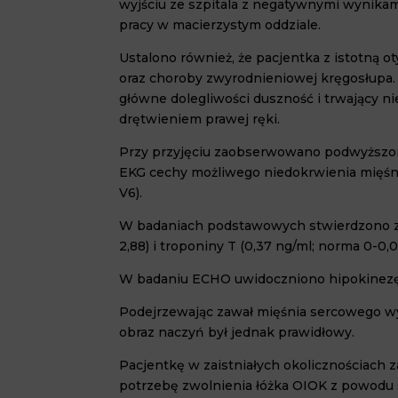
wyjściu ze szpitala z negatywnymi wynikami
pracy w macierzystym oddziale.
Ustalono również, że pacjentka z istotną ot
oraz choroby zwyrodnieniowej kręgosłupa. W
główne dolegliwości duszność i trwający 
drętwieniem prawej ręki.
Przy przyjęciu zaobserwowano podwyższone
EKG cechy możliwego niedokrwienia mięśn
V6).
W badaniach podstawowych stwierdzono zn
2,88) i troponiny T (0,37 ng/ml; norma 0-
W badaniu ECHO uwidoczniono hipokinezę (
Podejrzewając zawał mięśnia sercowego wy
obraz naczyń był jednak prawidłowy.
Pacjentkę w zaistniałych okolicznościach 
potrzebę zwolnienia łóżka OIOK z powodu s