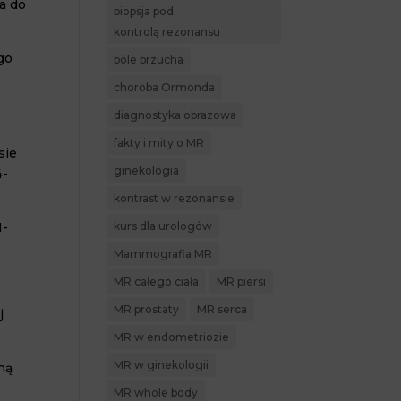
a do
biopsja pod
kontrolą rezonansu
ego
bóle brzucha
choroba Ormonda
diagnostyka obrazowa
fakty i mity o MR
sie
ginekologia
4-
kontrast w rezonansie
1-
kurs dla urologów
Mammografia MR
MR całego ciała
MR piersi
MR prostaty
MR serca
j
MR w endometriozie
MR w ginekologii
ną
MR whole body