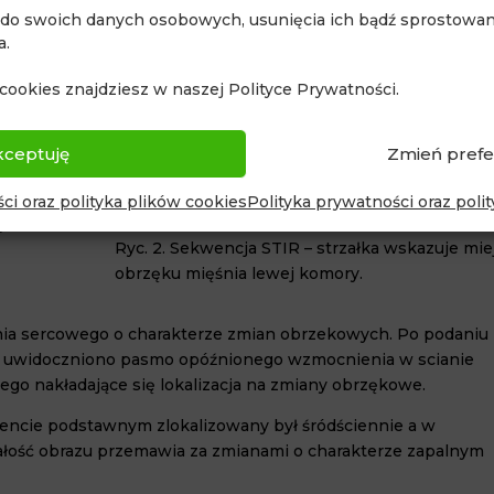
 do swoich danych osobowych, usunięcia ich bądź sprostowani
a.
cookies znajdziesz w naszej Polityce Prywatności.
kceptuję
Zmień prefe
ci oraz polityka plików cookies
Polityka prywatności oraz poli
nienia
e
Ryc. 2. Sekwencja STIR – strzałka wskazuje mie
obrzęku mięśnia lewej komory.
nia sercowego o charakterze zmian obrzekowych. Po podaniu
 uwidoczniono pasmo opóźnionego wzmocnienia w scianie
o nakładające się lokalizacja na zmiany obrzękowe.
ncie podstawnym zlokalizowany był śródściennie a w
ość obrazu przemawia za zmianami o charakterze zapalnym