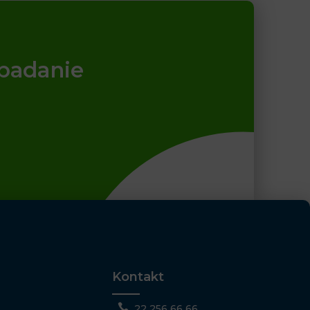
 badanie
Kontakt

22 256 66 66