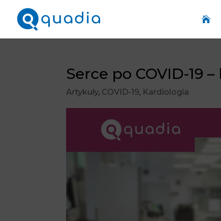

Serce po COVID-19 – 
Artykuły
,
COVID-19
,
Kardiologia