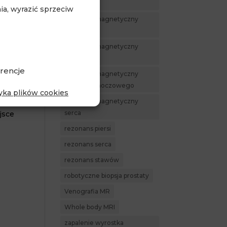
Piaseczno
a, wyrazić sprzeciw
rezonans magnetyczny
piersi
rezonans magnetyczny
prostaty
rencje
rezonans magnetyczny
pęcherza moczowego
tyka plików cookies
rezonans magnetyczny
serca
jsce
rezonans piersi
rezonans serca
rezonans stawów
robotyczne biopsja prostaty
Venografia MR
Whole body MRI
zapalenie wyrostka