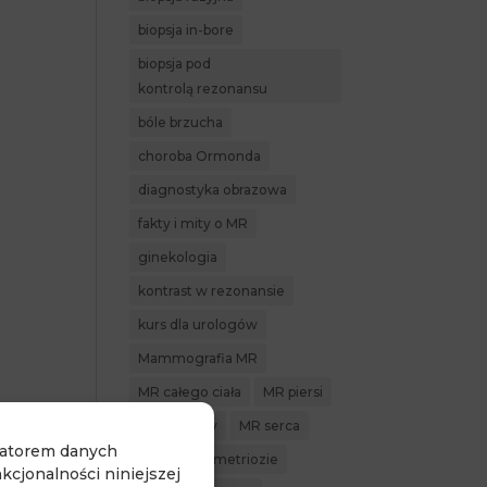
biopsja in-bore
biopsja pod
kontrolą rezonansu
bóle brzucha
choroba Ormonda
diagnostyka obrazowa
fakty i mity o MR
ginekologia
kontrast w rezonansie
kurs dla urologów
Mammografia MR
MR całego ciała
MR piersi
MR prostaty
MR serca
ratorem danych
MR w endometriozie
cjonalności niniejszej