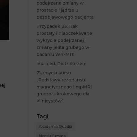
podejrzane zmiany w
prostacie i jądrze u
bezobjawowego pacjenta
Przypadek 23. Rak
prostaty i nieoczekiwane
wykrycie podejrzanej
zmiany jelita grubego w
e
badaniu WB-MRI
lek. med. Piotr Korzeń
71. edycja kursu
„Podstawy rezonansu
nej
magnetycznego i mpMRI
gruczołu krokowego dla
klinicystów”
Tagi
Akademia Quadia
biopsja fuzyjna