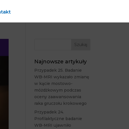
takt
Najnowsze artykuły
Przypadek 25. Badanie
WB-MRI wykazało zmianę
w kącie mostowo-
móżdżkowym podczas
oceny zaawansowania
raka gruczołu krokowego
Przypadek 24.
Profilaktyczne badanie
WB-MRI ujawniło