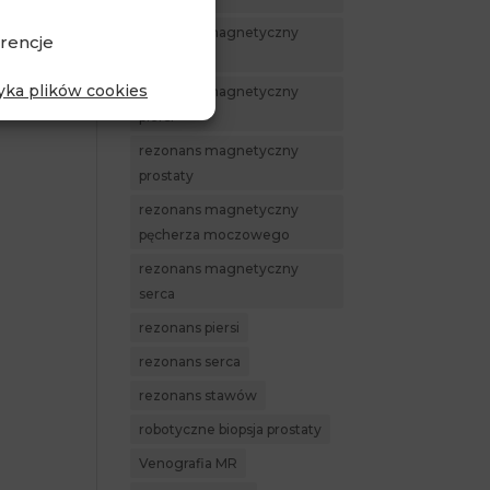
rezonans magnetyczny
rencje
Piaseczno
tyka plików cookies
rezonans magnetyczny
piersi
rezonans magnetyczny
prostaty
rezonans magnetyczny
pęcherza moczowego
rezonans magnetyczny
serca
rezonans piersi
rezonans serca
rezonans stawów
robotyczne biopsja prostaty
Venografia MR