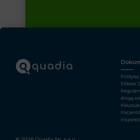
Dokum
Polityka
Plików 
Regulam
drogą el
Klauzul
Pacjent
Inspekt
© 2026 Quadia Sp. z o.o.