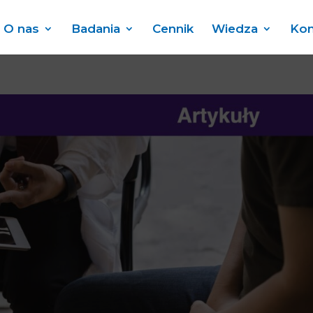
O nas
Badania
Cennik
Wiedza
Kon