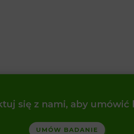
tuj się z nami, aby umówić
UMÓW BADANIE