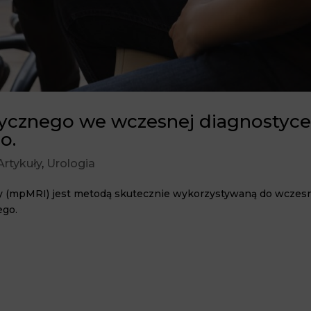
ycznego we wczesnej diagnostyc
o.
Artykuły
,
Urologia
 (mpMRI) jest metodą skutecznie wykorzystywaną do wczes
ego.