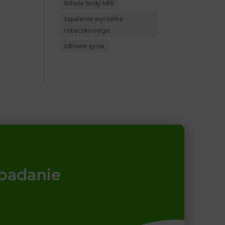
Whole body MRI
zapalenie wyrostka
robaczkowego
zdrowe życie
 badanie