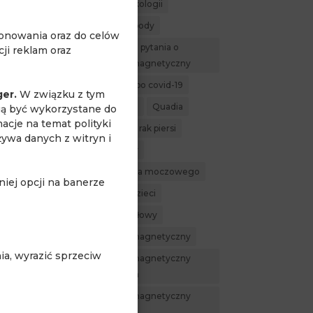
MR w ginekologii
MR whole body
jonowania oraz do celów
najczęstsze pytania o
ji reklam oraz
rezonans magnetyczny
powikłania po covid-19
ger.
W związku z tym
profilaktyka
Quadia
gą być wykorzystane do
acje na temat polityki
rak nerki
rak piersi
żywa danych z witryn i
rak prostaty
rak pęcherza moczowego
iej opcji na banerze
rezonans dzieci
rezonans głowy
rezonans magnetyczny
a, wyrazić sprzeciw
rezonans magnetyczny
całego ciała
rezonans magnetyczny
nerek