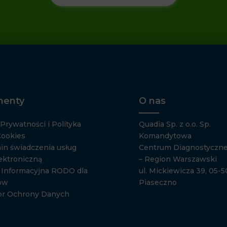
enty
O nas
 Prywatności i Polityka
Quadia Sp. z o.o. Sp.
Cookies
Komandytowa
in świadczenia usług
Centrum Diagnostyczne
ektroniczną
– Region Warszawski
a Informacyjna RODO dla
ul. Mickiewicza 39, 05-
ów
Piaseczno
or Ochrony Danych