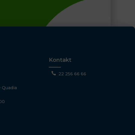
Kontakt

22 256 66 66
 Quadia
500