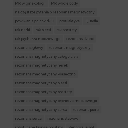
MR w ginekologii
MR whole body
najczęstsze pytania o rezonans magnetyczny
powikłania po covid-19
profilaktyka
Quadia
rak nerki
rak piersi
rak prostaty
rak pęcherza moczowego
rezonans dzieci
rezonans głowy
rezonans magnetyczny
rezonans magnetyczny całego ciała
rezonans magnetyczny nerek
rezonans magnetyczny Piaseczno
rezonans magnetyczny piersi
rezonans magnetyczny prostaty
rezonans magnetyczny pęcherza moczowego
rezonans magnetyczny serca
rezonans piersi
rezonans serca
rezonans stawów
robotyczne biopsja prostaty
Venografia MR