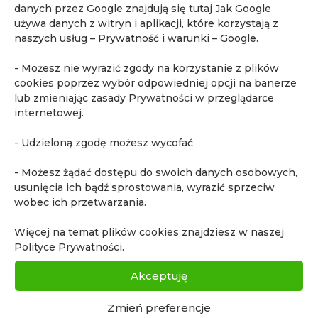
danych przez Google znajdują się tutaj
Jak Google
tutaj
.
używa danych z witryn i aplikacji, które korzystają z
naszych usług – Prywatność i warunki – Google
.
- Możesz nie wyrazić zgody na korzystanie z plików
cookies poprzez wybór odpowiedniej opcji na banerze
lub zmieniając zasady Prywatności w przeglądarce
internetowej.
- Udzieloną zgodę możesz wycofać
- Możesz żądać dostępu do swoich danych osobowych,
usunięcia ich bądź sprostowania, wyrazić sprzeciw
Najnowsze artykuły
wobec ich przetwarzania.
lek. med. Piotr Korzeń
Więcej na temat plików cookies znajdziesz w naszej
71. edycja kursu „Podstawy rezonansu
Polityce Prywatności.
magnetycznego i mpMRI gruczołu krokowego
dla klinicystów”
Akceptuję
69. edycja kursu „Podstawy rezonansu
magnetycznego i mpMRI gruczołu krokowego
Zmień preferencje