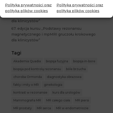
dla klinicystów”
Polityka prywatności oraz
Polityka prywatności oraz
68. edycja kursu „Podstawy rezonansu
polityka plików cookies
polityka plików cookies
magnetycznego i mpMRI gruczołu krokowego
dla klinicystów”
67. edycja kursu „Podstawy rezonansu
magnetycznego i mpMRI gruczołu krokowego
dla klinicystów”
Tagi
Akademia Quadia
biopsja fuzyjna
biopsja in-bore
biopsja pod kontrolą rezonansu
bóle brzucha
choroba Ormonda
diagnostyka obrazowa
fakty i mity o MR
ginekologia
kontrast w rezonansie
kurs dla urologów
Mammografia MR
MR całego ciała
MR piersi
MR prostaty
MR serca
MR w endometriozie