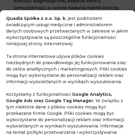
wartości diagnostycznej badania mpMR,
samodzielność w ocenie badania mpMR stercza
w podstawowym zakresie oraz analizują i
Quadia Spółka z o.o. Sp. k
. jest podmiotem
oceniają ponad 100 badań mpMR stercza w
świadczącym usługi medyczne i administratorem
standardzie PI-RADS.
danych osobowych przetwarzanych w zakresie w jakim
wykorzystywane są poszczególne funkcjonalności
Szkolenia wyróżniają się profesjonalnym i
niniejszej strony internetowej.
indywidualnym charakterem, co sprawia, że
cieszą się coraz większą popularnością wśród
Ta strona internetowa używa plików cookies
urologów z całej Polski.
niezbędnych do prawidłowego jej funkcjonowania oraz
do celów analitycznych i marketingowych. Pliki cookies
mogą być wykorzystane do personalizacji reklam oraz
informacji wyświetlanych w wynikach wyszukiwania.
Osoby zainteresowane wzięciem udziału w
szkoleniu proszone są o kontakt telefoniczny:
Korzystamy z funkcjonalności
Google Analytics,
Google Ads oraz Google Tag Manager.
W związku z
22 256 66 66
tym niektóre dane z plików cookies mogą być
lub o wysłanie zapytania drogą mailową na adres
przekazane firmie Google. Pliki cookies mogą być
wykorzystane do personalizacji reklam oraz informacji
mr.piaseczno@quadia.pl
wyświetlanych w wynikach wyszukiwania. Informacje
na temat polityki przetwarzania i wykorzystywania
Więcej informacji na temat kursu znajdziesz