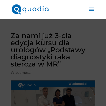
Za nami już 3-cia
edycja kursu dla
urologów „Podstawy
diagnostyki raka
stercza w MR”
Wiadomości