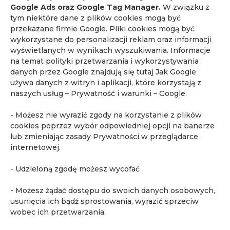
Google Ads oraz Google Tag Manager.
W związku z
Tagi
tym niektóre dane z plików cookies mogą być
Akademia Quadia
biopsja fuzyjna
biopsja in-bore
przekazane firmie Google. Pliki cookies mogą być
wykorzystane do personalizacji reklam oraz informacji
biopsja pod kontrolą rezonansu
bóle brzucha
wyświetlanych w wynikach wyszukiwania. Informacje
choroba Ormonda
diagnostyka obrazowa
na temat polityki przetwarzania i wykorzystywania
danych przez Google znajdują się tutaj
Jak Google
fakty i mity o MR
ginekologia
używa danych z witryn i aplikacji, które korzystają z
kontrast w rezonansie
kurs dla urologów
naszych usług – Prywatność i warunki – Google
.
Mammografia MR
MR całego ciała
MR piersi
- Możesz nie wyrazić zgody na korzystanie z plików
MR prostaty
MR serca
MR w endometriozie
cookies poprzez wybór odpowiedniej opcji na banerze
lub zmieniając zasady Prywatności w przeglądarce
MR w ginekologii
MR whole body
internetowej.
najczęstsze pytania o rezonans magnetyczny
- Udzieloną zgodę możesz wycofać
powikłania po covid-19
profilaktyka
Quadia
rak nerki
rak piersi
rak prostaty
- Możesz żądać dostępu do swoich danych osobowych,
rak pęcherza moczowego
rezonans dzieci
usunięcia ich bądź sprostowania, wyrazić sprzeciw
wobec ich przetwarzania.
rezonans głowy
rezonans magnetyczny