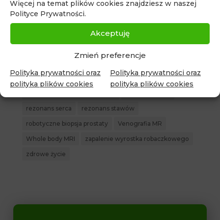
rezonans magnetyczny całego ciała
Więcej na temat plików cookies znajdziesz w naszej
Polityce Prywatności.
rezonans magnetyczny nerek
rezonans magnetyczny Piaseczno
Akceptuję
rezonans magnetyczny piersi
Zmień preferencje
rezonans magnetyczny prostaty
Polityka prywatności oraz
Polityka prywatności oraz
rezonans magnetyczny pęcherza moczowego
polityka plików cookies
polityka plików cookies
rezonans magnetyczny serca
rezonans piersi
rezonans serca
rezonans stawów
robotyczne biopsja prostaty
Venografia MR
Whole body MRI
zapalenie wyrostka robaczkowego
zdrowe życie