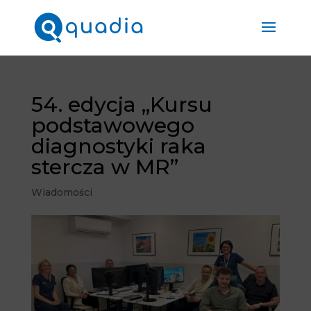
54. edycja „Kursu
podstawowego
diagnostyki raka
stercza w MR”
Wiadomości