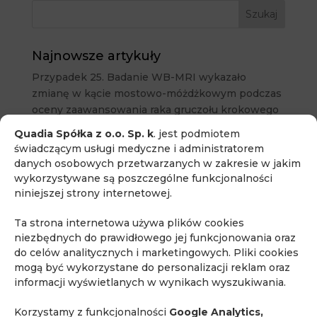
Najnowsze artykuły
Przypadek 25. Badanie WB-MRI wykazało
zmianę w kącie mostowo-móżdżkowym podczas
oceny zaawansowania raka gruczołu krokowego
Przypadek 24. Profilaktyczne badanie WB-MRI
Quadia Spółka z o.o. Sp. k
. jest podmiotem
ujawniło podejrzane zmiany w prostacie i jądrze
świadczącym usługi medyczne i administratorem
danych osobowych przetwarzanych w zakresie w jakim
u bezobjawowego pacjenta
wykorzystywane są poszczególne funkcjonalności
Przypadek 23. Rak prostaty i nieoczekiwane
niniejszej strony internetowej.
wykrycie podejrzanej zmiany jelita grubego w
badaniu WB-MRI
Ta strona internetowa używa plików cookies
niezbędnych do prawidłowego jej funkcjonowania oraz
lek. med. Piotr Korzeń
do celów analitycznych i marketingowych. Pliki cookies
71. edycja kursu „Podstawy rezonansu
mogą być wykorzystane do personalizacji reklam oraz
magnetycznego i mpMRI gruczołu krokowego
informacji wyświetlanych w wynikach wyszukiwania.
dla klinicystów”
Korzystamy z funkcjonalności
Google Analytics,