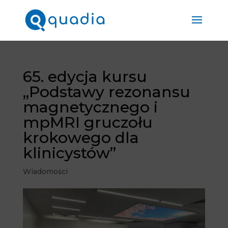
65. edycja kursu
„Podstawy rezonansu
magnetycznego i
mpMRI gruczołu
krokowego dla
klinicystów”
Wiadomości