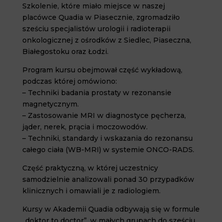
Szkolenie, które miało miejsce w naszej
placówce Quadia w Piasecznie, zgromadziło
sześciu specjalistów urologii i radioterapii
onkologicznej z ośrodków z Siedlec, Piaseczna,
Białegostoku oraz Łodzi.
Program kursu obejmował część wykładową,
podczas której omówiono:
– Techniki badania prostaty w rezonansie
magnetycznym.
– Zastosowanie MRI w diagnostyce pęcherza,
jąder, nerek, prącia i moczowodów.
– Techniki, standardy i wskazania do rezonansu
całego ciała (WB-MRI) w systemie ONCO-RADS.
Część praktyczną, w której uczestnicy
samodzielnie analizowali ponad 30 przypadków
klinicznych i omawiali je z radiologiem.
Kursy w Akademii Quadia odbywają się w formule
„doktor to doctor”, w małych grupach do sześciu