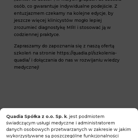
osób, co gwarantuje indywidualne podejście. Z
entuzjazmem czekamy na kolejne edycje, by
jeszcze więcej klinicystów mogło lepiej
zrozumieć diagnostykę MRI i stosować ją w
codziennej praktyce.
Zapraszamy do zapoznania się z naszą ofertą
szkoleń na stronie https://quadia.pl/szkolenia-
quadia/ i dołączania do nas w rozwijaniu wiedzy
medycznej!
Quadia Spółka z o.o. Sp. k
. jest podmiotem
świadczącym usługi medyczne i administratorem
danych osobowych przetwarzanych w zakresie w jakim
wykorzystywane są poszczególne funkcjonalności