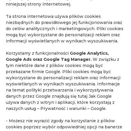
Najnowsze artykuły
niniejszej strony internetowej.
Przypadek 25. Badanie WB-MRI wykazało
Ta strona internetowa używa plików cookies
zmianę w kącie mostowo-móżdżkowym podczas
niezbędnych do prawidłowego jej funkcjonowania oraz
oceny zaawansowania raka gruczołu krokowego
do celów analitycznych i marketingowych. Pliki cookies
Przypadek 24. Profilaktyczne badanie WB-MRI
mogą być wykorzystane do personalizacji reklam oraz
ujawniło podejrzane zmiany w prostacie i jądrze
informacji wyświetlanych w wynikach wyszukiwania.
u bezobjawowego pacjenta
Korzystamy z funkcjonalności
Google Analytics,
Przypadek 23. Rak prostaty i nieoczekiwane
Google Ads oraz Google Tag Manager.
W związku z
wykrycie podejrzanej zmiany jelita grubego w
tym niektóre dane z plików cookies mogą być
badaniu WB-MRI
przekazane firmie Google. Pliki cookies mogą być
wykorzystane do personalizacji reklam oraz informacji
lek. med. Piotr Korzeń
wyświetlanych w wynikach wyszukiwania. Informacje
71. edycja kursu „Podstawy rezonansu
na temat polityki przetwarzania i wykorzystywania
magnetycznego i mpMRI gruczołu krokowego
danych przez Google znajdują się tutaj
Jak Google
dla klinicystów”
używa danych z witryn i aplikacji, które korzystają z
naszych usług – Prywatność i warunki – Google
.
Tagi
- Możesz nie wyrazić zgody na korzystanie z plików
Akademia Quadia
biopsja fuzyjna
biopsja in-bore
cookies poprzez wybór odpowiedniej opcji na banerze