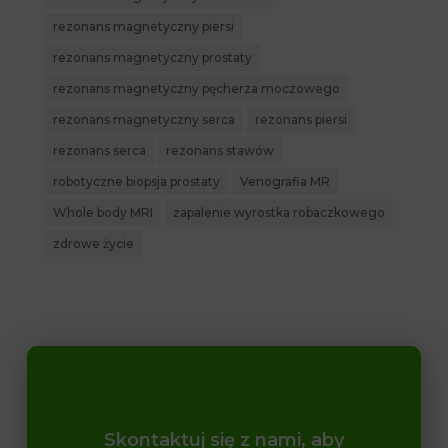
rezonans magnetyczny piersi
rezonans magnetyczny prostaty
rezonans magnetyczny pęcherza moczowego
rezonans magnetyczny serca
rezonans piersi
rezonans serca
rezonans stawów
robotyczne biopsja prostaty
Venografia MR
Whole body MRI
zapalenie wyrostka robaczkowego
zdrowe życie
Skontaktuj się z nami, aby