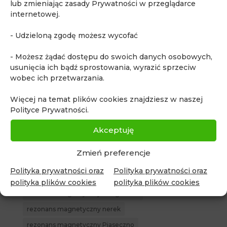
lub zmieniając zasady Prywatności w przeglądarce
biopsja pod kontrolą rezonansu
bóle brzucha
internetowej.
choroba Ormonda
diagnostyka obrazowa
- Udzieloną zgodę możesz wycofać
fakty i mity o MR
ginekologia
kontrast w rezonansie
kurs dla urologów
- Możesz żądać dostępu do swoich danych osobowych,
usunięcia ich bądź sprostowania, wyrazić sprzeciw
Mammografia MR
MR całego ciała
MR piersi
wobec ich przetwarzania.
MR prostaty
MR serca
MR w endometriozie
Więcej na temat plików cookies znajdziesz w naszej
MR w ginekologii
MR whole body
Polityce Prywatności.
najczęstsze pytania o rezonans magnetyczny
Akceptuję
powikłania po covid-19
profilaktyka
Quadia
rak nerki
rak piersi
rak prostaty
Zmień preferencje
rak pęcherza moczowego
rezonans dzieci
Polityka prywatności oraz
Polityka prywatności oraz
rezonans głowy
rezonans magnetyczny
polityka plików cookies
polityka plików cookies
rezonans magnetyczny całego ciała
rezonans magnetyczny nerek
rezonans magnetyczny Piaseczno