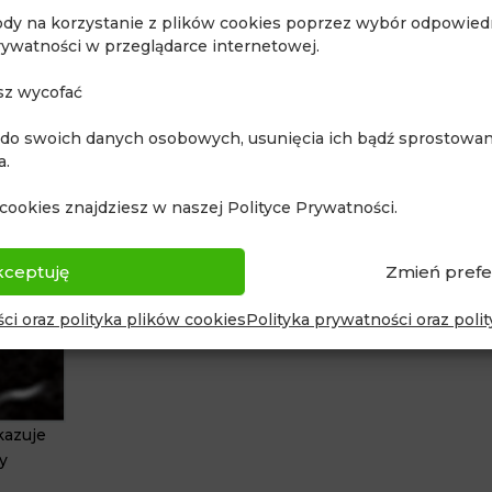
ody na korzystanie z plików cookies poprzez wybór odpowiedn
rywatności w przeglądarce internetowej.
sz wycofać
 do swoich danych osobowych, usunięcia ich bądź sprostowani
a.
cookies znajdziesz w naszej Polityce Prywatności.
Ryc. 6d.
Obraz z systemu Koelis z zaznaczenie
kceptuję
Zmień prefe
ogniska do biopsji fuzyjnej
ci oraz polityka plików cookies
Polityka prywatności oraz poli
kazuje
y