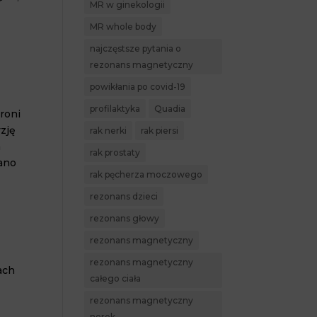
MR w ginekologii
MR whole body
najczęstsze pytania o
rezonans magnetyczny
powikłania po covid-19
profilaktyka
Quadia
roni
zję
rak nerki
rak piersi
a
rak prostaty
sano
rak pęcherza moczowego
rezonans dzieci
rezonans głowy
rezonans magnetyczny
rezonans magnetyczny
ach
całego ciała
rezonans magnetyczny
nerek