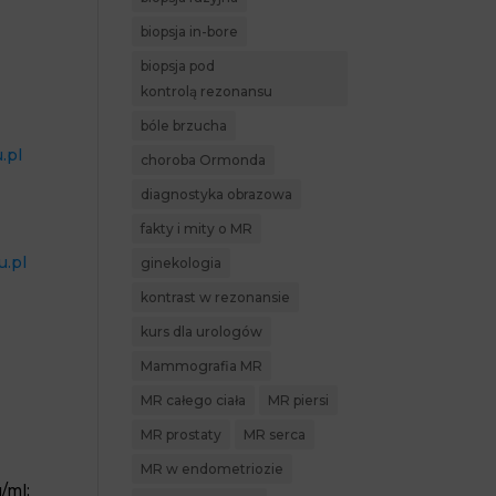
biopsja in-bore
biopsja pod
kontrolą rezonansu
bóle brzucha
.pl
choroba Ormonda
diagnostyka obrazowa
fakty i mity o MR
u.pl
ginekologia
kontrast w rezonansie
kurs dla urologów
Mammografia MR
MR całego ciała
MR piersi
MR prostaty
MR serca
MR w endometriozie
/ml;