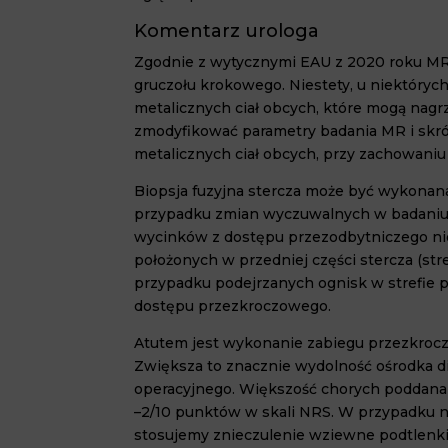
Komentarz urologa
Zgodnie z wytycznymi EAU z
2020
roku MR 
gruczołu krokowego. Niestety, u niektóryc
metalicznych ciał obcych, które mogą nagr
zmodyfikować parametry badania MR i skro
metalicznych ciał obcych, przy zachowa
niu
Biopsja fuzyjna stercza może być wykonan
przypadku zmian wyczuwalnych w badaniu D
wycinków z dostępu przezodbytniczego ni
położonych w przedniej części stercza (str
przy
padku podejrzanych ognisk w strefie p
dostę
pu przezkroczowego.
Atutem jest wykonanie zabiegu przezkroc
Zwiększa to znacznie wydolność ośrodka 
operacyjnego. Większość chorych poddana
–
2
/
10
punktów w skali NRS. W przypadku n
stosujemy znieczulenie wziewne podtlen
k