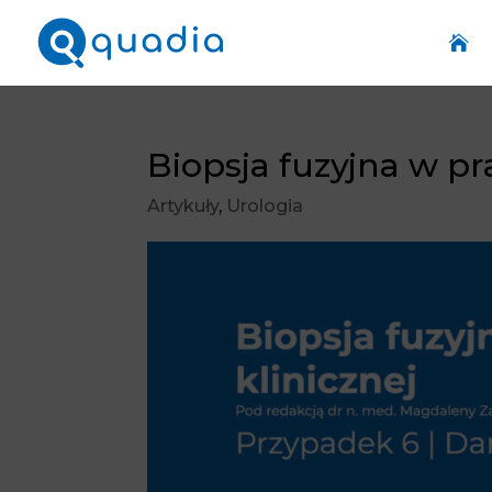

Biopsja fuzyjna w pr
Artykuły
,
Urologia