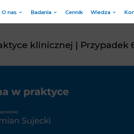
O nas
Badania
Cennik
Wiedza
Kon
aktyce klinicznej | Przypadek 