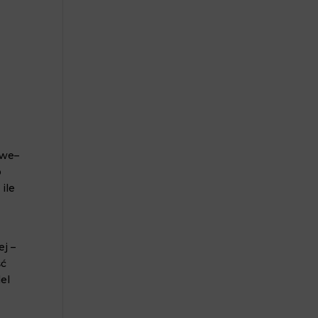
owe
–
o
ile
j –
ć
el