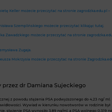
etę Keller możecie przeczytać na stronie zagrodzka.edu.pl –
isława Szemplińskiego możecie przeczytać klikając tutaj.
ka Zawadzkiego możecie przeczytać na stronie zagrodzka.edu
emysława Zugaja.
eusza Mokrzysia możecie przeczytać na stronie Zagrodzka.ed
y przez dr Damiana Sujeckiego
ogicznej z powodu stężenia PSA podwyższonego do
4
,
23
ng/ ml.
awi
dłowości. Wywiad w kierunku nowotworów w rodzi
nie był
nie, stężenie PSA wynosiło
3
,
89
ng/ml, a PSA wolnego
0
,
319
ng