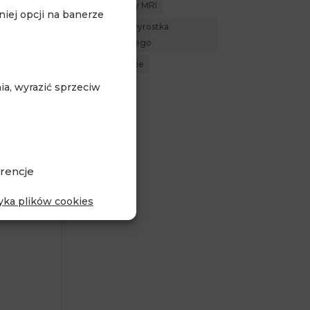
Whole body MRI
iej opcji na banerze
zapalenie wyrostka
robaczkowego
zdrowe życie
a, wyrazić sprzeciw
m
rencje
tyka plików cookies