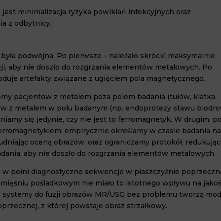
jest mini
malizacja ryzyka powikłań infekcyjnych oraz
 z odbytnicy.
 była po
dwójna. Po pierwsze – należało skrócić maksymalnie
ncji, aby nie doszło do rozgrzania elementów metalowych. Po
duje artefak
ty związane z ugięciem pola magnetycznego.
jemy pacjentów z metalem poza polem badania (tułów, klatka
ntów z metalem w polu badanym (np. endoprotezy stawu biodr
amy się jedynie, czy nie jest to ferromagnetyk. W drugim, p
 ferromagne
tykiem, empirycznie określamy w czasie badania na 
niając oceną obrazów, oraz ograniczamy protokół, redukując
 badania, aby nie doszło do rozgrzania elementów metalowych.
 w pełni dia
gnostyczne sekwencje w płaszczyźnie poprzeczne
mięśniu pośladkowym nie miało to istotnego wpływu na jakoś
ie systemy do fuzji obrazów MR/USG bez problemu tworzą mod
przecznej, z której powstaje obraz strzałkowy.