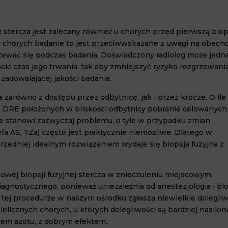
stercza jest zalecany również u chorych przed pierwszą bio
h cho
rych badanie to jest przeciwwskazane z uwagi na obec
no
zewać się podczas badania. Doświadczony radiolog może jedn
́
cić czas jego trwania, tak aby zmniejszyć ryzyko roz
grzewania 
 zadowalającej jakości badania.
a zarów
no z dostępu przez odbytnicę, jak i przez krocze. O ile
RE położonych w bliskości odbytnicy pobranie celowa
nych
e sta
nowi zazwyczaj problemu, o tyle w przypadku zmian
efa AS, TZa) często jest praktycznie niemożliwe. Dlatego w
rzedniej ideal
nym rozwiązaniem wydaje się biopsja fuzyjna z
zowej biop
sji fuzyjnej stercza w znieczuleniu miejscowym.
diagnostycz
nego, ponieważ uniezależnia od anestezjologia i bl
 tej proce
durze w naszym ośrodku zgłasza niewielkie dolegli
w
ie
licznych chorych, u których dolegliwości są bardziej nasilon
iem azotu, z dobrym efektem.