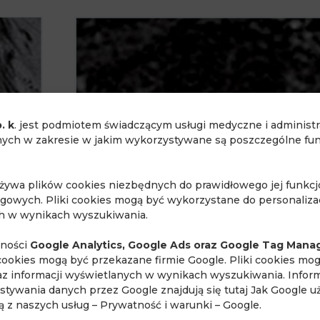
. k
. jest podmiotem świadczącym usługi medyczne i administ
ch w zakresie w jakim wykorzystywane są poszczególne funk
używa plików cookies niezbędnych do prawidłowego jej funkc
ngowych. Pliki cookies mogą być wykorzystane do personalizac
ch w wynikach wyszukiwania.
lności
Google Analytics, Google Ads oraz Google Tag Mana
cookies mogą być przekazane firmie Google. Pliki cookies mo
rzecznej
Ryc. 6b.
Mapa ADC
raz informacji wyświetlanych w wynikach wyszukiwania. Inform
stywania danych przez Google znajdują się tutaj
Jak Google u
ają z naszych usług – Prywatność i warunki – Google
.