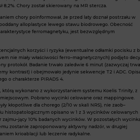
sł
8
,
2
%. Chory został skierowany na MR ster
cza.
em chory poinformował, że przed laty doznał postrzału w
ył poddany alloplastyce lewego stawu biodrowego. Obecność
harakterysty
ce ferromagnetyku, jest bezwzględnym
encjalnych korzyści i ryzyka (ewentu
alne odłamki pocisku z b
m nie miały właściwości ferro
–
magnetycznych) podjęto decy
ony protokół. Badanie trwało zaledwie
6
minut (zazwyczaj trw
ajemy kontrast) i obejmowa
ło jedynie sekwencje T
2
i ADC. Opi
ewego o charakterze PIRADS
4
.
̨, którą wykonano z wykorzystaniem systemu Koelis Trini
ty, z
 miej
scowym. Pobrano wycinki celowane oraz mappin
gowe.
yły kłopotliwe dla chorego (
2
/
10
w skali NRS), nie zaob
–
u histopa
tologicznym opisano w
1
z
3
wycinków celowanych
r zajmu
–
jący
10
% badanych wycinków. W pozostałych wycin
k
remu zostanie zaproponowany aktywny nadzór, w drugiej
taniem krio
ablacji lub leczenie radykalne.