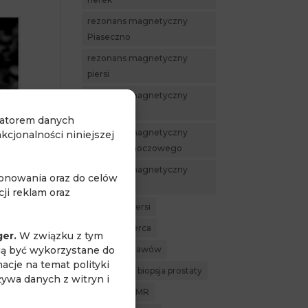
rezonans magnetyczny
Piaseczno
rezonans magnetyczny
piersi
rezonans magnetyczny
prostaty
ratorem danych
rezonans magnetyczny
cjonalności niniejszej
pęcherza moczowego
rezonans magnetyczny
jonowania oraz do celów
serca
ji reklam oraz
rezonans piersi
rezonans serca
ger.
W związku z tym
gą być wykorzystane do
rezonans stawów
acje na temat polityki
robotyczne biopsja prostaty
żywa danych z witryn i
Venografia MR