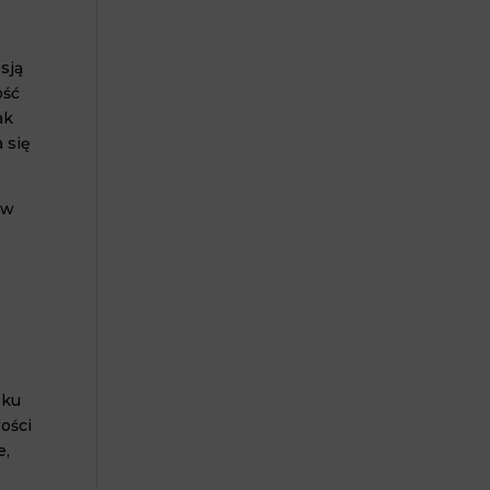
p
sją
ść
ak
się
 w
oku
ości
e,