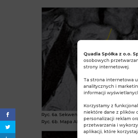
Quadia Spółka z o.o. Sp
osobowych przetwarzany
strony internetowej.
Ta strona internetowa 
analitycznych i marketi
informacji wyświetlany
Korzystamy z funkcjona
niektóre dane z plików 
Ryc. 6a.
Sekwencja T2 w płaszczyźnie pop
personalizacji reklam o
Ryc. 6b.
Mapa ADC
przetwarzania i wykorzy
aplikacji, które korzyst