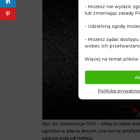
- Możesz nie wyrazić zg
lub zmieniając zasady P
- Udzieloną zgodę może
- Możesz żądać dostępu
wobec ich przetwarzani
Więcej na temat plików 
A
Polityka prywatnoś
Ryc. 6c.
Sekwencja DWI – żółta strzałka ws
ognisko w płacie lewym, czerwone artefakt
ugięcia pola od metalu