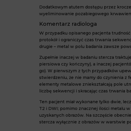
Dodatkowym atutem dostępu przez krocze 
wyelimi
nowanie pozabiegowego krwawienia
Komentarz radiologa
W przypadku opisanego pacjenta trudność
protokół i ograniczyć czas trwania sekwe
dru
gie – metal w polu badania zawsze powo
Zupeł
nie inaczej w badaniu stercza traktu
pier
siowa czy kończyny), a inaczej pacje
go). W pierwszym z tych przypadków upewni
stwierdzeniu, że nie mamy do czynienia z
elementy metalowe zniekształcają pole utrud
liczbę sekwencji i skracając czas trwania
Ten pacjent miał wykonane tylko dwie, lecz
T
2
i DWI; pomimo znacznej ilości metalu w 
uzyskanych obrazów. Na szczęście obecn
stercza wyłącznie z obrazów w warstwie po