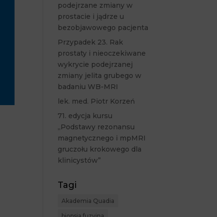
podejrzane zmiany w
prostacie i jądrze u
bezobjawowego pacjenta
Przypadek 23. Rak
prostaty i nieoczekiwane
wykrycie podejrzanej
zmiany jelita grubego w
badaniu WB-MRI
lek. med. Piotr Korzeń
71. edycja kursu
„Podstawy rezonansu
magnetycznego i mpMRI
gruczołu krokowego dla
klinicystów”
Tagi
Akademia Quadia
biopsja fuzyjna