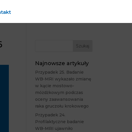
takt
6
Najnowsze artykuły
Przypadek 25. Badanie
WB-MRI wykazało zmianę
w kącie mostowo-
móżdżkowym podczas
oceny zaawansowania
raka gruczołu krokowego
Przypadek 24.
Profilaktyczne badanie
WB-MRI ujawniło