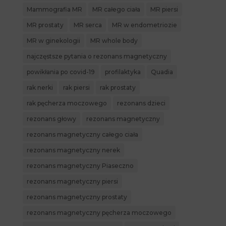
Mammografia MR
MR całego ciała
MR piersi
MR prostaty
MR serca
MR w endometriozie
MR w ginekologii
MR whole body
najczęstsze pytania o rezonans magnetyczny
powikłania po covid-19
profilaktyka
Quadia
rak nerki
rak piersi
rak prostaty
rak pęcherza moczowego
rezonans dzieci
rezonans głowy
rezonans magnetyczny
rezonans magnetyczny całego ciała
rezonans magnetyczny nerek
rezonans magnetyczny Piaseczno
rezonans magnetyczny piersi
rezonans magnetyczny prostaty
rezonans magnetyczny pęcherza moczowego