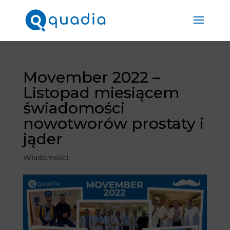
Movember 2022 –
Listopad miesiącem
świadomości
nowotworów prostaty i
jąder
Wiadomości