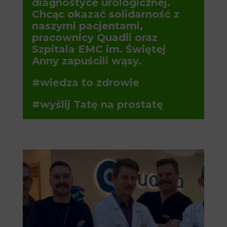
diagnostyce urologicznej.
Chcąc okazać solidarność z
naszymi pacjentami,
pracownicy Quadii oraz
Szpitala EMC im. Świętej
Anny zapuścili wąsy.
#wiedza to zdrowie
#wyślij Tatę na prostatę