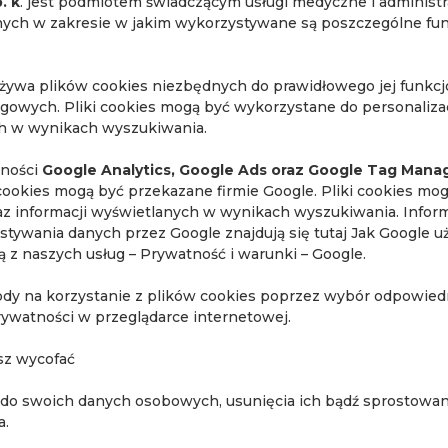
. k
. jest podmiotem świadczącym usługi medyczne i administ
ch w zakresie w jakim wykorzystywane są poszczególne funk
używa plików cookies niezbędnych do prawidłowego jej funkc
ngowych. Pliki cookies mogą być wykorzystane do personalizac
ch w wynikach wyszukiwania.
lności
Google Analytics, Google Ads oraz Google Tag Mana
cookies mogą być przekazane firmie Google. Pliki cookies mo
raz informacji wyświetlanych w wynikach wyszukiwania. Inform
stywania danych przez Google znajdują się tutaj
Jak Google u
ają z naszych usług – Prywatność i warunki – Google
.
ody na korzystanie z plików cookies poprzez wybór odpowiedn
rywatności w przeglądarce internetowej.
sz wycofać
Recepcja pracowni rezonansu magnetycznego
Quadia w Piasecznie
 do swoich danych osobowych, usunięcia ich bądź sprostowani
a.