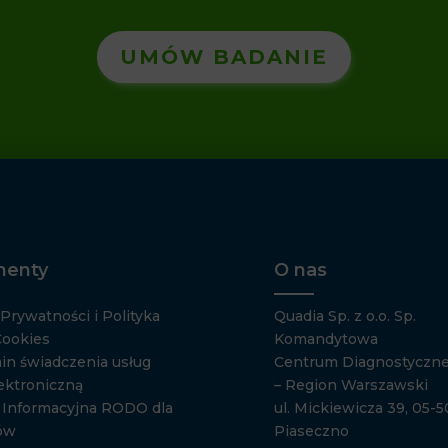
UMÓW BADANIE
enty
O nas
 Prywatności i Polityka
Quadia Sp. z o.o. Sp.
Cookies
Komandytowa
in świadczenia usług
Centrum Diagnostyczne
ektroniczną
– Region Warszawski
a Informacyjna RODO dla
ul. Mickiewicza 39, 05-
ów
Piaseczno