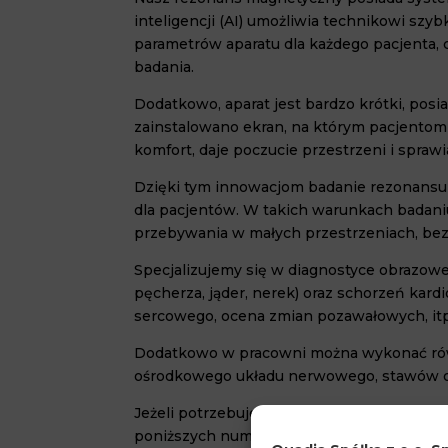
inteligencji (AI) umożliwia technikowi szy
parametrów aparatu dla każdego pacjenta, 
badania.
Dodatkowo, aparat jest bardzo krótki, posi
zainstalowano ekran, na którym pacjentom
komfort, daje poczucie przestrzeni i sprawi
Dzięki tym innowacjom badanie rezonansu 
dla pacjentów. W takich warunkach badan
przebywania w małych przestrzeniach, bez
Specjalizujemy się w diagnostyce obrazo
pęcherza, jąder, nerek) oraz schorzeń kard
sercowego, ocena zmian pozawałowych, itp.
Dodatkowo w pracowni można wykonać równ
ośrodkowego układu nerwowego, stawów ora
Jeżeli potrzebujesz badania rezonansu m
poniższych numerów:
22 526 66 66, 510 0