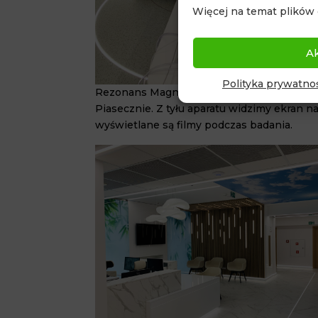
Więcej na temat plików 
A
Polityka prywatnoś
Rezonans Magnetyczny w pracowni Quadi
Piasecznie. Z tyłu aparatu widzimy ekran n
wyświetlane są filmy podczas badania.