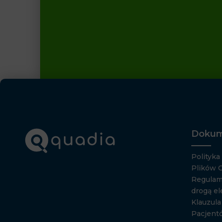
Dokum
Polityka
Plików 
Regulam
drogą el
Klauzul
Pacjent