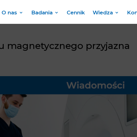
O nas
Badania
Cennik
Wiedza
Kon
u magnetycznego przyjazna