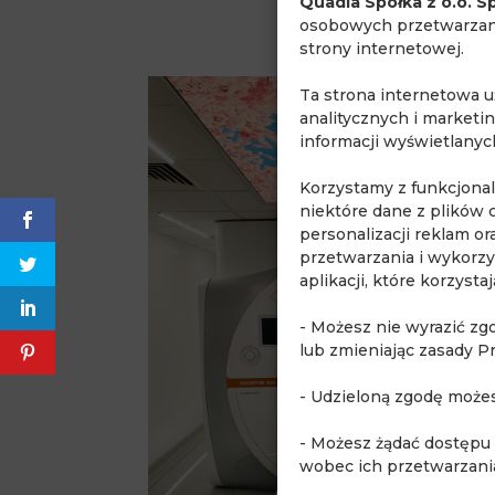
Quadia Spółka z o.o. Sp
osobowych przetwarzany
strony internetowej.
Ta strona internetowa 
analitycznych i marketi
informacji wyświetlany
Korzystamy z funkcjona
niektóre dane z plików 
personalizacji reklam o
przetwarzania i wykorzy
aplikacji, które korzyst
- Możesz nie wyrazić zg
lub zmieniając zasady P
- Udzieloną zgodę może
- Możesz żądać dostępu
wobec ich przetwarzani