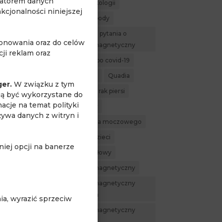
ratorem danych
MR w ginekologii
cjonalności niniejszej
MR whole body
najczęstsze pytania o
jonowania oraz do celów
rezonans magnetyczny
ji reklam oraz
powikłania po covid-19
profilaktyka
Quadia
ger.
W związku z tym
rak nerki
rak piersi
gą być wykorzystane do
acje na temat polityki
rak prostaty
żywa danych z witryn i
rak pęcherza moczowego
rezonans dzieci
iej opcji na banerze
rezonans głowy
rezonans magnetyczny
rezonans magnetyczny
całego ciała
a, wyrazić sprzeciw
rezonans magnetyczny
nerek