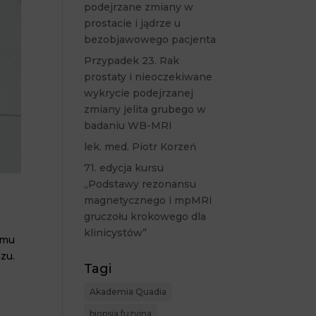
podejrzane zmiany w
prostacie i jądrze u
bezobjawowego pacjenta
Przypadek 23. Rak
prostaty i nieoczekiwane
wykrycie podejrzanej
zmiany jelita grubego w
badaniu WB-MRI
lek. med. Piotr Korzeń
71. edycja kursu
„Podstawy rezonansu
magnetycznego i mpMRI
gruczołu krokowego dla
klinicystów”
emu
zu.
Tagi
Akademia Quadia
biopsja fuzyjna