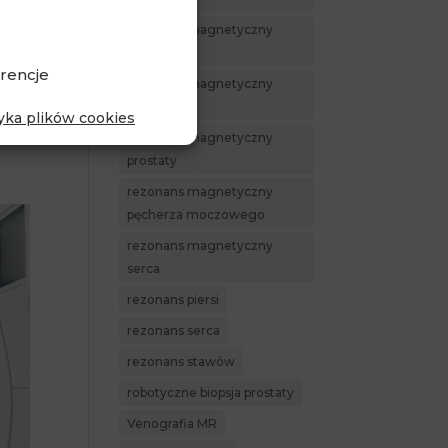
rezonans magnetyczny
Piaseczno
rencje
rezonans magnetyczny
piersi
tyka plików cookies
rezonans magnetyczny
prostaty
rezonans magnetyczny
pęcherza moczowego
rezonans magnetyczny
serca
rezonans piersi
rezonans serca
rezonans stawów
robotyczne biopsja prostaty
Venografia MR