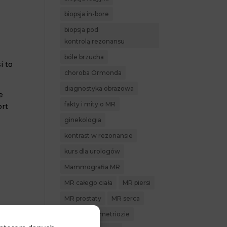
biopsja in-bore
biopsja pod
kontrolą rezonansu
bóle brzucha
i to
choroba Ormonda
diagnostyka obrazowa
e
fakty i mity o MR
ort
ginekologia
kontrast w rezonansie
kurs dla urologów
Mammografia MR
MR całego ciała
MR piersi
MR prostaty
MR serca
MR w endometriozie