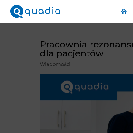

Pracownia rezonans
dla pacjentów
Wiadomości