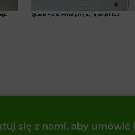
nego
Quadia – pracownia przyjazna pacjentom
tuj się z nami, aby umówić