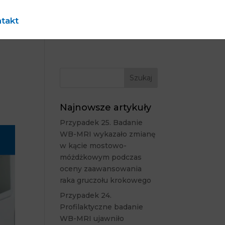
takt
Najnowsze artykuły
Przypadek 25. Badanie
WB-MRI wykazało zmianę
w kącie mostowo-
móżdżkowym podczas
oceny zaawansowania
raka gruczołu krokowego
Przypadek 24.
Profilaktyczne badanie
WB-MRI ujawniło