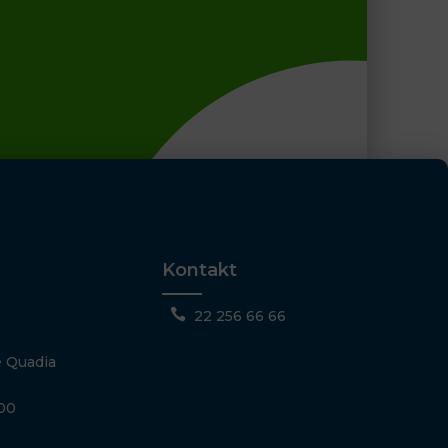
Kontakt

22 256 66 66
 Quadia
500