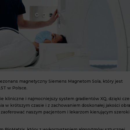
rezonans magnetyczny Siemens Magnetom Sola, który jest
.5T w Polsce.
e kliniczne i najmocniejszy system gradientów XQ, dzięki cz
 krótszym czasie i z zachowaniem doskonałej jakości obra
y zaoferować naszym pacjentom i lekarzom kierującym szeroki
m BioMatrix, który z wykorzystaniem algorytmów sztucznej