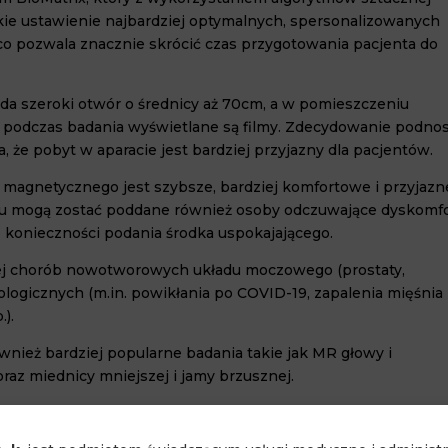
bkie ustawienie najbardziej optymalnych, spersonalizowanych
co pozwala znacznie skrócić czas przygotowania pacjenta do
ada szeroki otwór o średnicy aż 70cm, a w pomieszczeniu
 podczas badania wyświetlane są filmy. Zdecydowanie podnos
a, że pobyt w aparacie jest bardziej przyjazny dla pacjentów.
magnetycznego jest szybsze, bardziej komfortowe i przyjazn
iu mogą zostać poddane również osoby odczuwające dyskomf
 konieczności podania środka uspokajającego.
wej chorób nowotworowych układu moczowego (prostaty,
iologicznych (m.in. powikłania po COVID-19, zapalenia mięśnia
).
ież bardziej popularne badania takie jak MR głowy i
z miednicy mniejszej i jamy brzusznej.
agnetycznego
skontaktuj się z nami
lub zadzwoń pod jeden z
95 889, 505 122 580
.