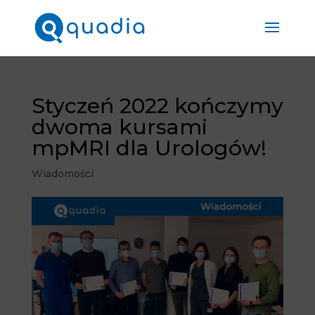
Styczeń 2022 kończymy
dwoma kursami
mpMRI dla Urologów!
Wiadomości