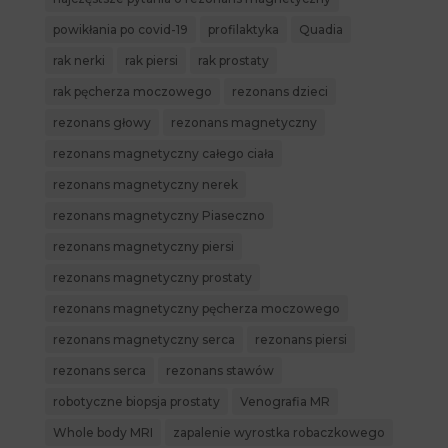
powikłania po covid-19
profilaktyka
Quadia
rak nerki
rak piersi
rak prostaty
rak pęcherza moczowego
rezonans dzieci
rezonans głowy
rezonans magnetyczny
rezonans magnetyczny całego ciała
rezonans magnetyczny nerek
rezonans magnetyczny Piaseczno
rezonans magnetyczny piersi
rezonans magnetyczny prostaty
rezonans magnetyczny pęcherza moczowego
rezonans magnetyczny serca
rezonans piersi
rezonans serca
rezonans stawów
robotyczne biopsja prostaty
Venografia MR
Whole body MRI
zapalenie wyrostka robaczkowego