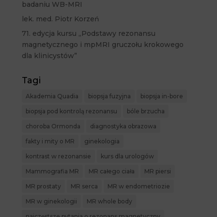
badaniu WB-MRI
lek. med. Piotr Korzeń
71. edycja kursu „Podstawy rezonansu
magnetycznego i mpMRI gruczołu krokowego
dla klinicystów”
Tagi
Akademia Quadia
biopsja fuzyjna
biopsja in-bore
biopsja pod kontrolą rezonansu
bóle brzucha
choroba Ormonda
diagnostyka obrazowa
fakty i mity o MR
ginekologia
kontrast w rezonansie
kurs dla urologów
Mammografia MR
MR całego ciała
MR piersi
MR prostaty
MR serca
MR w endometriozie
MR w ginekologii
MR whole body
najczęstsze pytania o rezonans magnetyczny