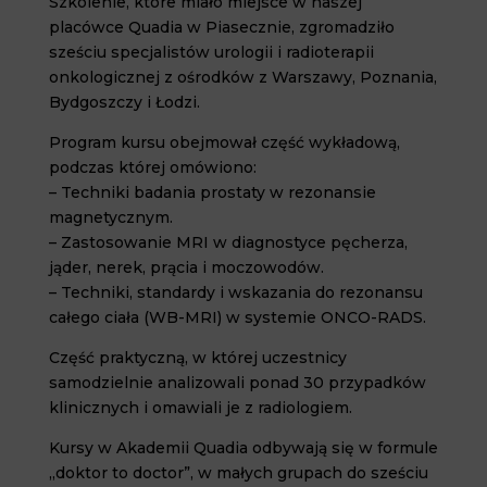
Szkolenie, które miało miejsce w naszej
placówce Quadia w Piasecznie, zgromadziło
sześciu specjalistów urologii i radioterapii
onkologicznej z ośrodków z Warszawy, Poznania,
Bydgoszczy i Łodzi.
Program kursu obejmował część wykładową,
podczas której omówiono:
– Techniki badania prostaty w rezonansie
magnetycznym.
– Zastosowanie MRI w diagnostyce pęcherza,
jąder, nerek, prącia i moczowodów.
– Techniki, standardy i wskazania do rezonansu
całego ciała (WB-MRI) w systemie ONCO-RADS.
Część praktyczną, w której uczestnicy
samodzielnie analizowali ponad 30 przypadków
klinicznych i omawiali je z radiologiem.
Kursy w Akademii Quadia odbywają się w formule
„doktor to doctor”, w małych grupach do sześciu