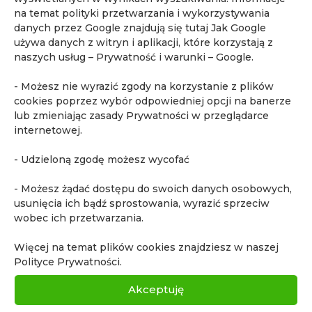
69. edycja kursu „Podstawy rezonansu
na temat polityki przetwarzania i wykorzystywania
magnetycznego i mpMRI gruczołu krokowego
danych przez Google znajdują się tutaj
Jak Google
używa danych z witryn i aplikacji, które korzystają z
dla klinicystów”
naszych usług – Prywatność i warunki – Google
.
68. edycja kursu „Podstawy rezonansu
magnetycznego i mpMRI gruczołu krokowego
- Możesz nie wyrazić zgody na korzystanie z plików
dla klinicystów”
cookies poprzez wybór odpowiedniej opcji na banerze
lub zmieniając zasady Prywatności w przeglądarce
67. edycja kursu „Podstawy rezonansu
internetowej.
magnetycznego i mpMRI gruczołu krokowego
dla klinicystów”
- Udzieloną zgodę możesz wycofać
Tagi
- Możesz żądać dostępu do swoich danych osobowych,
usunięcia ich bądź sprostowania, wyrazić sprzeciw
Akademia Quadia
biopsja fuzyjna
biopsja in-bore
wobec ich przetwarzania.
biopsja pod kontrolą rezonansu
bóle brzucha
Więcej na temat plików cookies znajdziesz w naszej
choroba Ormonda
diagnostyka obrazowa
Polityce Prywatności.
fakty i mity o MR
ginekologia
Akceptuję
kontrast w rezonansie
kurs dla urologów