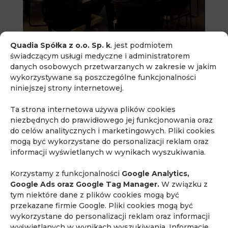
Quadia Spółka z o.o. Sp. k
. jest podmiotem
świadczącym usługi medyczne i administratorem
danych osobowych przetwarzanych w zakresie w jakim
wykorzystywane są poszczególne funkcjonalności
niniejszej strony internetowej.
Ta strona internetowa używa plików cookies
niezbędnych do prawidłowego jej funkcjonowania oraz
do celów analitycznych i marketingowych. Pliki cookies
mogą być wykorzystane do personalizacji reklam oraz
informacji wyświetlanych w wynikach wyszukiwania.
Najnowsze artykuły
Korzystamy z funkcjonalności
Google Analytics,
lek. med. Piotr Korzeń
Google Ads oraz Google Tag Manager.
W związku z
tym niektóre dane z plików cookies mogą być
71. edycja kursu „Podstawy rezonansu
przekazane firmie Google. Pliki cookies mogą być
magnetycznego i mpMRI gruczołu krokowego
wykorzystane do personalizacji reklam oraz informacji
dla klinicystów”
wyświetlanych w wynikach wyszukiwania. Informacje