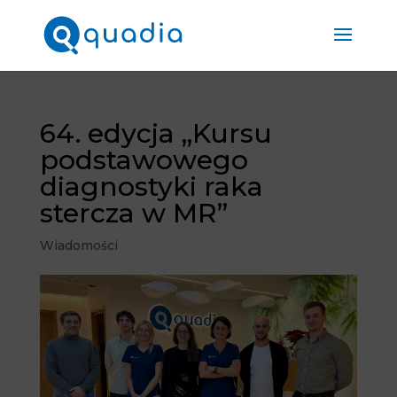
64. edycja „Kursu
podstawowego
diagnostyki raka
stercza w MR”
Wiadomości