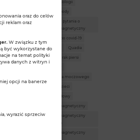
MR w ginekologii
MR whole body
jonowania oraz do celów
najczęstsze pytania o
ji reklam oraz
rezonans magnetyczny
powikłania po covid-19
ger.
W związku z tym
profilaktyka
Quadia
R z
gą być wykorzystane do
acje na temat polityki
rak nerki
rak piersi
żywa danych z witryn i
rak prostaty
rak pęcherza moczowego
iej opcji na banerze
rezonans dzieci
rezonans głowy
rezonans magnetyczny
a, wyrazić sprzeciw
rezonans magnetyczny
całego ciała
rezonans magnetyczny
nerek