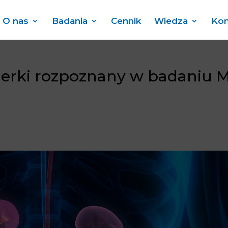
O nas
Badania
Cennik
Wiedza
Kon
nerki rozpoznany w badaniu 