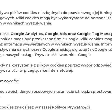
używa plików cookies niezbędnych do prawidłowego jej funkc
ngowych. Pliki cookies mogą być wykorzystane do personalizac
gosłupa
ch w wynikach wyszukiwania.
o-unaczynione, torbielowato-lite zmiany (ONCO-RADS 3) w
lności
Google Analytics, Google Ads oraz Google Tag Mana
y na dalszą pogłębioną diagnostykę z wykonaniem badania M
cookies mogą być przekazane firmie Google. Pliki cookies mo
raz informacji wyświetlanych w wynikach wyszukiwania. Inform
o charakter zmiany podejrzany o proces złośliwy.
stywania danych przez Google znajdują się tutaj
Jak Google u
ają z naszych usług – Prywatność i warunki – Google
.
ody na korzystanie z plików cookies poprzez wybór odpowiedn
rywatności w przeglądarce internetowej.
sz wycofać
 do swoich danych osobowych, usunięcia ich bądź sprostowani
a.
cookies znajdziesz w naszej Polityce Prywatności.