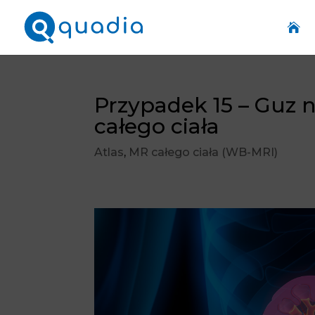

Przypadek 15 – Guz 
całego ciała
Atlas
,
MR całego ciała (WB-MRI)