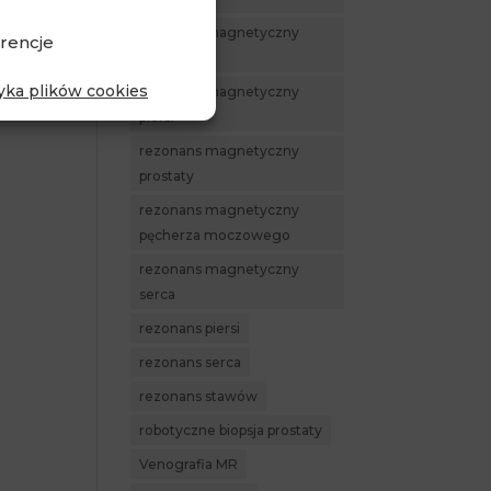
rezonans magnetyczny
rencje
Piaseczno
tyka plików cookies
rezonans magnetyczny
piersi
rezonans magnetyczny
prostaty
rezonans magnetyczny
pęcherza moczowego
rezonans magnetyczny
serca
rezonans piersi
rezonans serca
rezonans stawów
robotyczne biopsja prostaty
Venografia MR