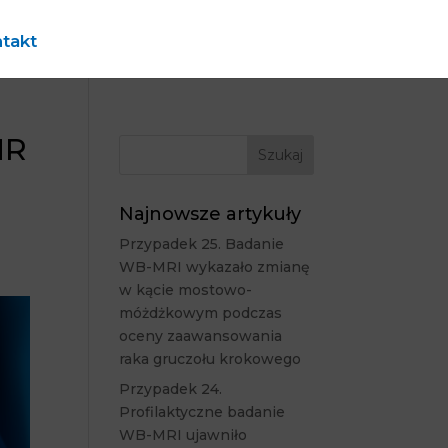
takt
MR
Najnowsze artykuły
Przypadek 25. Badanie
WB-MRI wykazało zmianę
w kącie mostowo-
móżdżkowym podczas
oceny zaawansowania
raka gruczołu krokowego
Przypadek 24.
Profilaktyczne badanie
WB-MRI ujawniło