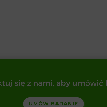
tuj się z nami, aby umówić
UMÓW BADANIE