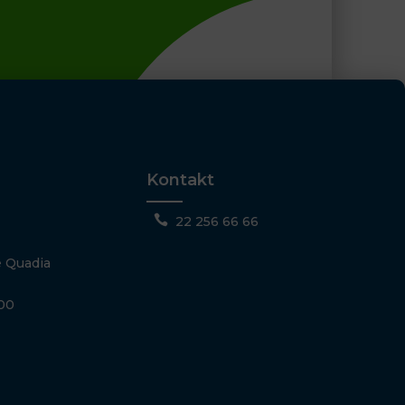
Kontakt

22 256 66 66
 Quadia
500