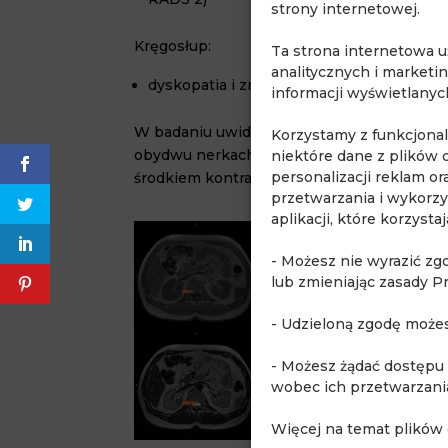
strony internetowej.
Kręgosłup:
Ta strona internetowa 
analitycznych i marketi
dyskopatia i zmiany zwyrodnieniowe krę
informacji wyświetlany
W badaniu uwidoczniono podejrzane, słab
Korzystamy z funkcjona
obydwu nerkach. Pacjent został skierowan
niektóre dane z plików 
personalizacji reklam o
środkiem kontrastującym, które potwierdził
przetwarzania i wykorzy
aplikacji, które korzyst
- Możesz nie wyrazić zg
lub zmieniając zasady P
- Udzieloną zgodę może
- Możesz żądać dostępu
wobec ich przetwarzani
Więcej na temat plików 