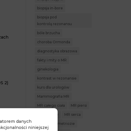
biopsja in-bore
biopsja pod
kontrolą rezonansu
bóle brzucha
zach
choroba Ormonda
diagnostyka obrazowa
fakty i mity o MR
ginekologia
kontrast w rezonansie
S 2)
kurs dla urologów
Mammografia MR
MR całego ciała
MR piersi
MR prostaty
MR serca
ratorem danych
CO-
MR w endometriozie
cjonalności niniejszej