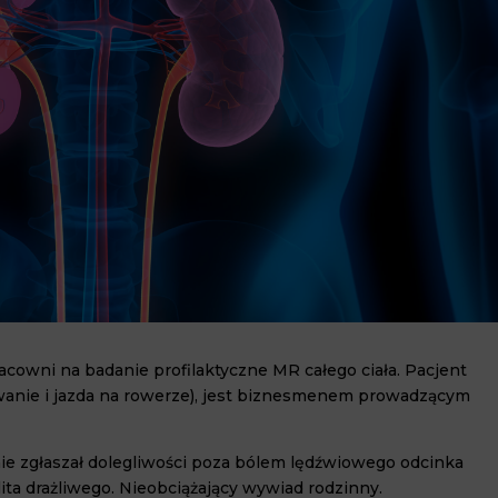
racowni na badanie profilaktyczne MR całego ciała. Pacjent
ywanie i jazda na rowerze), jest biznesmenem prowadzącym
e zgłaszał dolegliwości poza bólem lędźwiowego odcinka
ta drażliwego. Nieobciążający wywiad rodzinny.