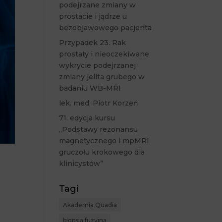
podejrzane zmiany w
prostacie i jądrze u
bezobjawowego pacjenta
Przypadek 23. Rak
prostaty i nieoczekiwane
wykrycie podejrzanej
zmiany jelita grubego w
badaniu WB-MRI
lek. med. Piotr Korzeń
71. edycja kursu
„Podstawy rezonansu
magnetycznego i mpMRI
gruczołu krokowego dla
klinicystów”
Tagi
Akademia Quadia
biopsja fuzyjna