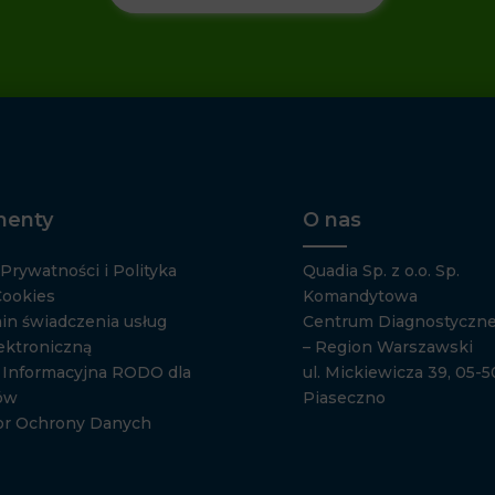
enty
O nas
 Prywatności i Polityka
Quadia Sp. z o.o. Sp.
Cookies
Komandytowa
in świadczenia usług
Centrum Diagnostyczne
ektroniczną
– Region Warszawski
a Informacyjna RODO dla
ul. Mickiewicza 39, 05-
ów
Piaseczno
or Ochrony Danych