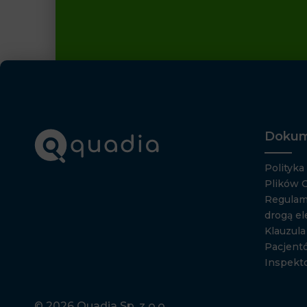
Dokum
Polityka
Plików 
Regulam
drogą el
Klauzul
Pacjent
Inspekt
© 2026 Quadia Sp. z o.o.