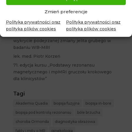
oceny zaawansowania raka gruczołu krokowego
Przypadek 24. Profilaktyczne badanie WB-MRI
Zmień preferencje
ujawniło podejrzane zmiany w prostacie i jądrze
Polityka prywatności oraz
Polityka prywatności oraz
u bezobjawowego pacjenta
polityka plików cookies
polityka plików cookies
Przypadek 23. Rak prostaty i nieoczekiwane
wykrycie podejrzanej zmiany jelita grubego w
badaniu WB-MRI
lek. med. Piotr Korzeń
71. edycja kursu „Podstawy rezonansu
magnetycznego i mpMRI gruczołu krokowego
dla klinicystów”
Tagi
Akademia Quadia
biopsja fuzyjna
biopsja in-bore
biopsja pod kontrolą rezonansu
bóle brzucha
choroba Ormonda
diagnostyka obrazowa
fakty i mity o MR
ginekologia