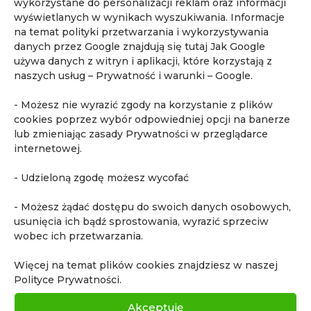
wykorzystane do personalizacji reklam oraz informacji
wyświetlanych w wynikach wyszukiwania. Informacje
na temat polityki przetwarzania i wykorzystywania
Przypadek 20. Drobne, „nieistotne” ognisko
danych przez Google znajdują się tutaj
Jak Google
u 37 letniego pacjenta z obciążającym
używa danych z witryn i aplikacji, które korzystają z
wywiadem rodzinnym.
naszych usług – Prywatność i warunki – Google
.
utworzone przez
admin
|
paź 31, 2025
|
Atlas
,
MR
całego ciała (WB-MRI)
- Możesz nie wyrazić zgody na korzystanie z plików
cookies poprzez wybór odpowiedniej opcji na banerze
Przypadek 20. Rak prostaty u młodego pacjenta
lub zmieniając zasady Prywatności w przeglądarce
z obciążającym wywiadem rodzinnym –
internetowej.
znaczenie profilaktyki i diagnostyki MR
- Udzieloną zgodę możesz wycofać
« Starsze wpisy
- Możesz żądać dostępu do swoich danych osobowych,
usunięcia ich bądź sprostowania, wyrazić sprzeciw
wobec ich przetwarzania.
Najnowsze artykuły
Więcej na temat plików cookies znajdziesz w naszej
Polityce Prywatności.
Przypadek 25. Badanie WB-MRI wykazało
zmianę w kącie mostowo-móżdżkowym podczas
Akceptuję