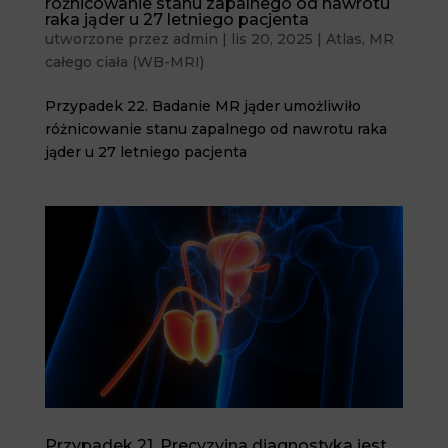
różnicowanie stanu zapalnego od nawrotu
raka jąder u 27 letniego pacjenta
utworzone przez
admin
|
lis 20, 2025
|
Atlas
,
MR
całego ciała (WB-MRI)
Przypadek 22. Badanie MR jąder umożliwiło
różnicowanie stanu zapalnego od nawrotu raka
jąder u 27 letniego pacjenta
Przypadek 21. Precyzyjna diagnostyka jest