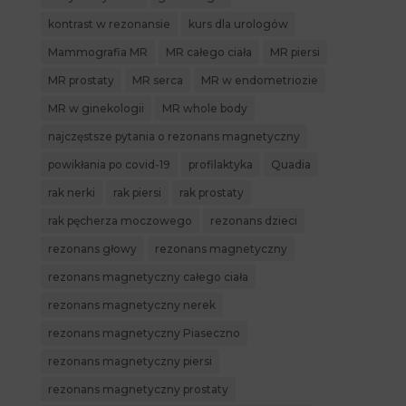
kontrast w rezonansie
kurs dla urologów
Mammografia MR
MR całego ciała
MR piersi
MR prostaty
MR serca
MR w endometriozie
MR w ginekologii
MR whole body
najczęstsze pytania o rezonans magnetyczny
powikłania po covid-19
profilaktyka
Quadia
rak nerki
rak piersi
rak prostaty
rak pęcherza moczowego
rezonans dzieci
rezonans głowy
rezonans magnetyczny
rezonans magnetyczny całego ciała
rezonans magnetyczny nerek
rezonans magnetyczny Piaseczno
rezonans magnetyczny piersi
rezonans magnetyczny prostaty