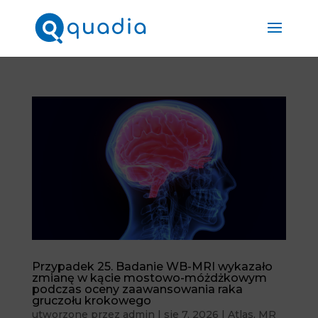
Przypadek 25. Badanie WB-MRI wykazało
zmianę w kącie mostowo-móżdżkowym
podczas oceny zaawansowania raka
gruczołu krokowego
utworzone przez
admin
|
sie 7, 2026
|
Atlas
,
MR