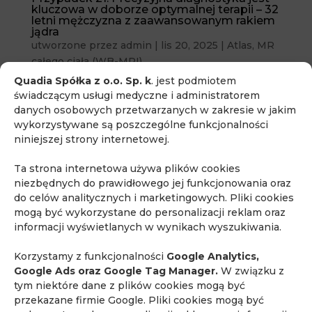
kluczowa w doborze optymalnej terapii – 32
letni mężczyzna z zaawansowanym rakiem
jądra
utworzone przez
admin
|
lis 20, 2025
|
Atlas
,
MR
całego ciała (WB-MRI)
Quadia Spółka z o.o. Sp. k
. jest podmiotem
Przypadek 21. Precyzyjna diagnostyka jest
świadczącym usługi medyczne i administratorem
kluczowa w doborze optymalnej terapii – 32 letni
danych osobowych przetwarzanych w zakresie w jakim
mężczyzna z zaawansowanym rakiem jądra
wykorzystywane są poszczególne funkcjonalności
niniejszej strony internetowej.
Ta strona internetowa używa plików cookies
niezbędnych do prawidłowego jej funkcjonowania oraz
do celów analitycznych i marketingowych. Pliki cookies
mogą być wykorzystane do personalizacji reklam oraz
informacji wyświetlanych w wynikach wyszukiwania.
Korzystamy z funkcjonalności
Google Analytics,
Google Ads oraz Google Tag Manager.
W związku z
tym niektóre dane z plików cookies mogą być
przekazane firmie Google. Pliki cookies mogą być