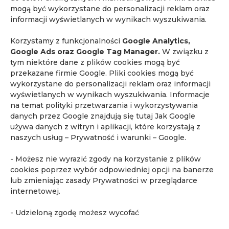
mogą być wykorzystane do personalizacji reklam oraz
najczęstsze pytania o rezonans magnetyczny
informacji wyświetlanych w wynikach wyszukiwania.
powikłania po covid-19
profilaktyka
Quadia
Korzystamy z funkcjonalności
Google Analytics,
rak nerki
rak piersi
rak prostaty
Google Ads oraz Google Tag Manager.
W związku z
rak pęcherza moczowego
rezonans dzieci
tym niektóre dane z plików cookies mogą być
przekazane firmie Google. Pliki cookies mogą być
rezonans głowy
rezonans magnetyczny
wykorzystane do personalizacji reklam oraz informacji
rezonans magnetyczny całego ciała
wyświetlanych w wynikach wyszukiwania. Informacje
na temat polityki przetwarzania i wykorzystywania
rezonans magnetyczny nerek
danych przez Google znajdują się tutaj
Jak Google
rezonans magnetyczny Piaseczno
używa danych z witryn i aplikacji, które korzystają z
naszych usług – Prywatność i warunki – Google
.
rezonans magnetyczny piersi
rezonans magnetyczny prostaty
- Możesz nie wyrazić zgody na korzystanie z plików
cookies poprzez wybór odpowiedniej opcji na banerze
rezonans magnetyczny pęcherza moczowego
lub zmieniając zasady Prywatności w przeglądarce
rezonans magnetyczny serca
rezonans piersi
internetowej.
rezonans serca
rezonans stawów
- Udzieloną zgodę możesz wycofać
robotyczne biopsja prostaty
Venografia MR