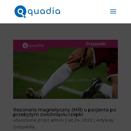
Rezonans magnetyczny (MR) u pacjenta po
przebytym zwichnięciu rzepki
utworzone przez
admin
|
lut 24, 2022
|
Artykuły
,
Ortopedia