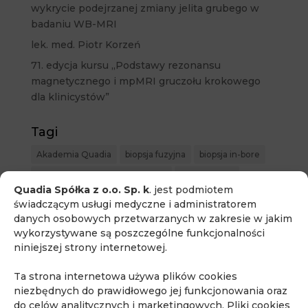
wykrycie podejrzanej zmiany jelita grubego w
badaniu WB-MRI
lek. med. Piotr Korzeń
71. edycja kursu „Podstawy rezonansu
magnetycznego i mpMRI gruczołu krokowego
dla klinicystów”
Tagi
Akademia Quadia
biopsja fuzyjna
biopsja in-bore
biopsja pod kontrolą rezonansu
bóle brzucha
Quadia Spółka z o.o. Sp. k
. jest podmiotem
choroba Ormonda
diagnostyka obrazowa
świadczącym usługi medyczne i administratorem
danych osobowych przetwarzanych w zakresie w jakim
fakty i mity o MR
ginekologia
wykorzystywane są poszczególne funkcjonalności
kontrast w rezonansie
kurs dla urologów
niniejszej strony internetowej.
Mammografia MR
MR całego ciała
MR piersi
Ta strona internetowa używa plików cookies
MR prostaty
MR serca
MR w endometriozie
niezbędnych do prawidłowego jej funkcjonowania oraz
MR w ginekologii
MR whole body
do celów analitycznych i marketingowych. Pliki cookies