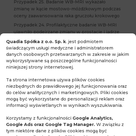
Przypadek 25. Badanie WB-MRI wykazało
zmianę w kącie mostowo-móżdżkowym podczas
oceny zaawansowania raka gruczołu krokowego
Przypadek 24. Profilaktyczne badanie WB-MRI
ujawniło podejrzane zmiany w prostacie i jądrze
u bezobjawowego pacjenta
Quadia Spółka z o.o. Sp. k
. jest podmiotem
świadczącym usługi medyczne i administratorem
Przypadek 23. Rak prostaty i nieoczekiwane
danych osobowych przetwarzanych w zakresie w jakim
wykrycie podejrzanej zmiany jelita grubego w
wykorzystywane są poszczególne funkcjonalności
badaniu WB-MRI
niniejszej strony internetowej.
lek. med. Piotr Korzeń
Ta strona internetowa używa plików cookies
71. edycja kursu „Podstawy rezonansu
niezbędnych do prawidłowego jej funkcjonowania oraz
magnetycznego i mpMRI gruczołu krokowego
do celów analitycznych i marketingowych. Pliki cookies
dla klinicystów”
mogą być wykorzystane do personalizacji reklam oraz
informacji wyświetlanych w wynikach wyszukiwania.
Tagi
Korzystamy z funkcjonalności
Google Analytics,
Akademia Quadia
biopsja fuzyjna
biopsja in-bore
Google Ads oraz Google Tag Manager.
W związku z
biopsja pod kontrolą rezonansu
bóle brzucha
tym niektóre dane z plików cookies mogą być