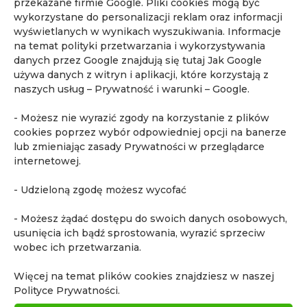
przekazane firmie Google. Pliki cookies mogą być
choroba Ormonda
diagnostyka obrazowa
wykorzystane do personalizacji reklam oraz informacji
fakty i mity o MR
ginekologia
wyświetlanych w wynikach wyszukiwania. Informacje
na temat polityki przetwarzania i wykorzystywania
kontrast w rezonansie
kurs dla urologów
danych przez Google znajdują się tutaj
Jak Google
Mammografia MR
MR całego ciała
MR piersi
używa danych z witryn i aplikacji, które korzystają z
naszych usług – Prywatność i warunki – Google
.
MR prostaty
MR serca
MR w endometriozie
MR w ginekologii
MR whole body
- Możesz nie wyrazić zgody na korzystanie z plików
cookies poprzez wybór odpowiedniej opcji na banerze
najczęstsze pytania o rezonans magnetyczny
lub zmieniając zasady Prywatności w przeglądarce
powikłania po covid-19
profilaktyka
Quadia
internetowej.
rak nerki
rak piersi
rak prostaty
- Udzieloną zgodę możesz wycofać
rak pęcherza moczowego
rezonans dzieci
- Możesz żądać dostępu do swoich danych osobowych,
rezonans głowy
rezonans magnetyczny
usunięcia ich bądź sprostowania, wyrazić sprzeciw
rezonans magnetyczny całego ciała
wobec ich przetwarzania.
rezonans magnetyczny nerek
Więcej na temat plików cookies znajdziesz w naszej
rezonans magnetyczny Piaseczno
Polityce Prywatności.
rezonans magnetyczny piersi