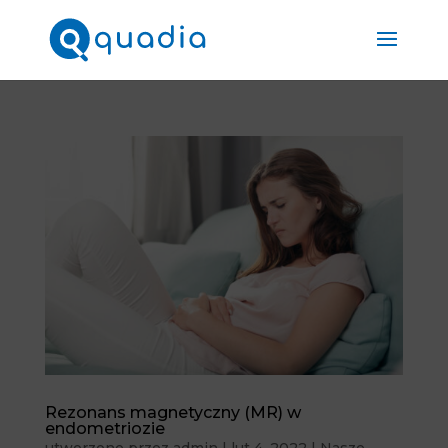
Rezonans magnetyczny (MR) w
endometriozie
utworzone przez
admin
|
lut 4, 2022
|
Nasze